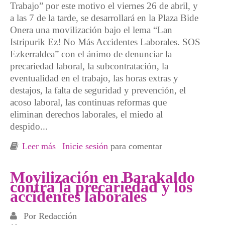
Trabajo” por este motivo el viernes 26 de abril, y
a las 7 de la tarde, se desarrollará en la Plaza Bide
Onera una movilización bajo el lema “Lan
Istripurik Ez! No Más Accidentes Laborales. SOS
Ezkerraldea” con el ánimo de denunciar la
precariedad laboral, la subcontratación, la
eventualidad en el trabajo, las horas extras y
destajos, la falta de seguridad y prevención, el
acoso laboral, las continuas reformas que
eliminan derechos laborales, el miedo al
despido...
Leer más
sobre Campaña en Barakaldo contra la
Inicie sesión
para comentar
precariedad y los accidentes laborales
Movilización en Barakaldo
contra la precariedad y los
accidentes laborales
Por
Redacción