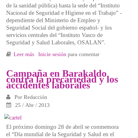
de la sanidad pública) hasta la sede del “Instituto
Nacional de Seguridad e Higiene en el Trabajo” -
dependiente del Ministerio de Empleo y
Seguridad Social del gobierno español- y los
servicios centrales del “Instituto Vasco de
Seguridad y Salud Laborales, OSALAN”.
Leer más
sobre Cadena humana en Barakaldo contra el
Inicie sesión
para comentar
paro, la precariedad y los accidentes laborales
Campaña en Barakaldo
contra la precariedad y los
accidentes laborales
Por
Redacción
25 / Abr / 2013
El próximo domingo 28 de abril se conmemora
el “Día mundial de la Seguridad y Salud en el