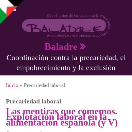
Pasar al contenido principal
Baladre
Coordinación contra la precariedad, el
empobrecimiento y la exclusión
Se encuentra usted aquí
Inicio
» Precariedad laboral
Precariedad laboral
Las mentiras que comemos.
Explotación laboral en la
alimentación española (y V)