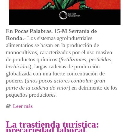
En Pocas Palabras. 15-M Serranía de
Ronda.-
Los sistemas agroindustriales
alimentarios se basan en la producción de
monocultivos, caracterizados por el uso masivo
de productos químicos (
fertilizantes, pesticidas,
herbicidas
), largas cadenas de producción
globalizada con una fuerte concentración de
poderes (
unos pocos actores controlan gran
parte de la cadena de valor
) en detrimento de los
pequeños productores.
Leer más
sobre Las mentiras que comemos.
Explotación laboral en la alimentación
española (y V)
La trastienda turística:
precariedad laboral,