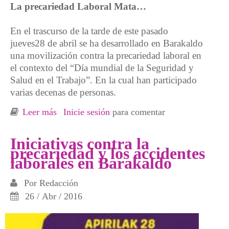
La precariedad Laboral Mata…
En el trascurso de la tarde de este pasado
jueves28 de abril se ha desarrollado en Barakaldo
una movilización contra la precariedad laboral en
el contexto del “Día mundial de la Seguridad y
Salud en el Trabajo”. En la cual han participado
varias decenas de personas.
Leer más
sobre Concentración en Barakaldo contra la
Inicie sesión
para comentar
precariedad y los accidentes laborales
Iniciativas contra la
precariedad y los accidentes
laborales en Barakaldo
Por
Redacción
26 / Abr / 2016