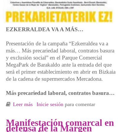
EZKERRALDEA VA A MÁS…
Presentación de la campaña “Ezkerraldea va a
más… Más precariedad laboral, contratos basura
y exclusión social” en el Parque Comercial
MegaPark de Barakaldo ante la entrada del que
será el primer establecimiento en abrir en Bizkaia
de la cadena de supermercados Mercadona.
Más precariedad laboral, contratos basura…
Leer más
sobre Movilización en Barakaldo contra la
Inicie sesión
para comentar
precariedad ante el que será el primer
Mercadona de Bizkaia
Manifestación comarcal en
defensa de la Margen