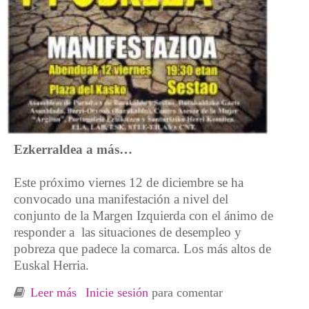
Ezkerraldea a más…
Este próximo viernes 12 de diciembre se ha
convocado una manifestación a nivel del
conjunto de la Margen Izquierda con el ánimo de
responder a las situaciones de desempleo y
pobreza que padece la comarca. Los más altos de
Euskal Herria.
Leer más
sobre Manifestación comarcal en defensa de
Inicie sesión
para comentar