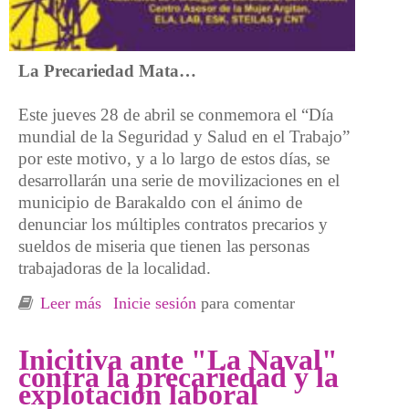
La Precariedad Mata…
Este jueves 28 de abril se conmemora el “Día
mundial de la Seguridad y Salud en el Trabajo”
por este motivo, y a lo largo de estos días, se
desarrollarán una serie de movilizaciones en el
municipio de Barakaldo con el ánimo de
denunciar los múltiples contratos precarios y
sueldos de miseria que tienen las personas
trabajadoras de la localidad.
Leer más
sobre Iniciativas contra la precariedad y los
Inicie sesión
para comentar
accidentes laborales en Barakaldo
Inicitiva ante "La Naval"
contra la precariedad y la
explotación laboral