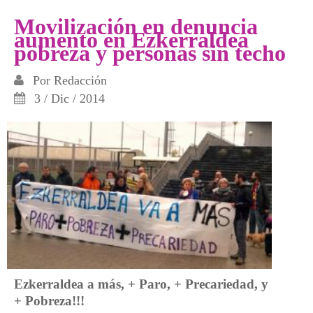
la Margen Izquierda
Movilización en denuncia
aumento en Ezkerraldea
pobreza y personas sin techo
Por
Redacción
3 / Dic / 2014
Ezkerraldea a más, + Paro, + Precariedad, y
+ Pobreza!!!