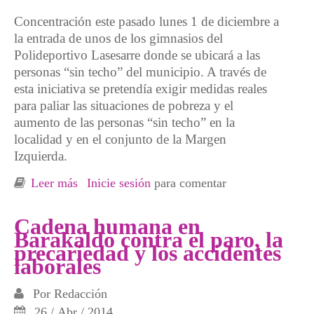
Concentración este pasado lunes 1 de diciembre a
la entrada de unos de los gimnasios del
Polideportivo Lasesarre donde se ubicará a las
personas “sin techo” del municipio. A través de
esta iniciativa se pretendía exigir medidas reales
para paliar las situaciones de pobreza y el
aumento de las personas “sin techo” en la
localidad y en el conjunto de la Margen
Izquierda.
Leer más
sobre Movilización en denuncia aumento en
Inicie sesión
para comentar
Ezkerraldea pobreza y personas sin techo
Cadena humana en
Barakaldo contra el paro, la
precariedad y los accidentes
laborales
Por
Redacción
26 / Abr / 2014