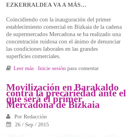
EZKERRALDEA VA A MÁS…
Coincidiendo con la inauguración del primer
establecimiento comercial en Bizkaia de la cadena
de supermercados Mercadona se ha realizado una
concentración ruidosa con el ánimo de denunciar
las condiciones laborales en las grandes
superficies comerciales.
Leer más
sobre Movilización contra la precariedad
Inicie sesión
para comentar
durante la inauguración del Mercadona
Barakaldo
Movilización en Barakaldo
contra la precariedad ante el
que será el primer
Mercadona de Bizkaia
Por
Redacción
26 / Sep / 2015