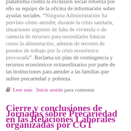
plataforma contra la exclusión social refuerza por
ello su equipo de la oficina de información sobre
ayudas sociales. “
Ninguna Administración ha
previsto cómo atender, durante la crisis sanitaria,
situaciones urgentes de falta de vivienda o de
carencia de recursos para necesidades básicas
como la alimentación, además de recortes de
puestos de trabajo por la crisis económica
provocada
”. Reclama un plan de contingencia y
recursos económicos extraordinarios por parte de
las instituciones para atender a las familias que
sufren precariedad y pobreza.
Leer más
sobre El coronavirus, la precariedad laboral y
Inicie sesión
para comentar
la pobreza
Cierre y conclusiones de
Jornadas sobre Precariedad
en las Relaciones Laborales
organizadas por CGT