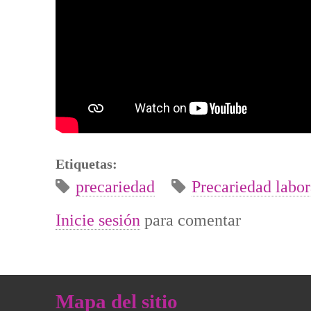
Etiquetas:
precariedad
Precariedad labor
Inicie sesión
para comentar
Mapa del sitio