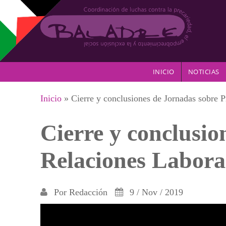
Pasar al contenido principal
INICIO
NOTICIAS
Se encuentra usted aquí
Inicio
» Cierre y conclusiones de Jornadas sobre 
Cierre y conclusio
Relaciones Labora
Por
Redacción
9 / Nov / 2019