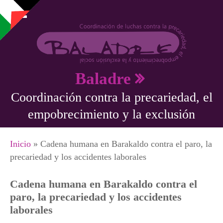
Pasar al contenido principal
Baladre
Coordinación contra la precariedad, el
empobrecimiento y la exclusión
Se encuentra usted aquí
Inicio
» Cadena humana en Barakaldo contra el paro, la
precariedad y los accidentes laborales
Cadena humana en Barakaldo contra el
paro, la precariedad y los accidentes
laborales