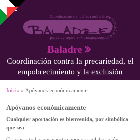
Pasar al contenido principal
Baladre
Coordinación contra la precariedad, el
empobrecimiento y la exclusión
Se encuentra usted aquí
Inicio
» Apóyanos económicamente
Apóyanos económicamente
Cualquier aportación es bienvenida, por simbólica
que sea
Gracias a todas por vuestro apoyo y colaboración