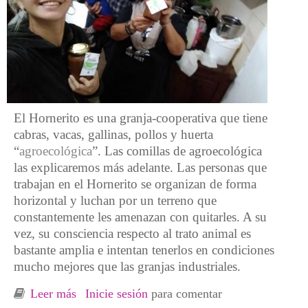
El Hornerito es una granja-cooperativa que tiene
cabras, vacas, gallinas, pollos y huerta
“
agroecológica
”. Las comillas de agroecológica
las explicaremos más adelante. Las personas que
trabajan en el Hornerito se organizan de forma
horizontal y luchan por un terreno que
constantemente les amenazan con quitarles. A su
vez, su consciencia respecto al trato animal es
bastante amplia e intentan tenerlos en condiciones
mucho mejores que las granjas industriales.
Leer más
sobre El Hornerito: experiencia de resistencia
Inicie sesión
para comentar