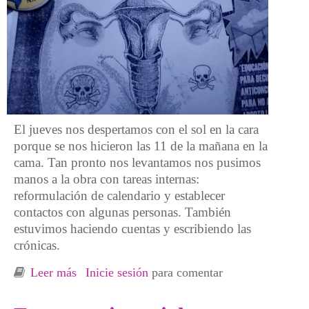
El jueves nos despertamos con el sol en la cara
porque se nos hicieron las 11 de la mañana en la
cama. Tan pronto nos levantamos nos pusimos
manos a la obra con tareas internas:
reformulación de calendario y establecer
contactos con algunas personas. También
estuvimos haciendo cuentas y escribiendo las
crónicas.
Leer más
sobre Resistencias cooperativistas:
Inicie sesión
para comentar
experiencias con compañeras de cooperativas
y grupos de supervivencia al capitalismo