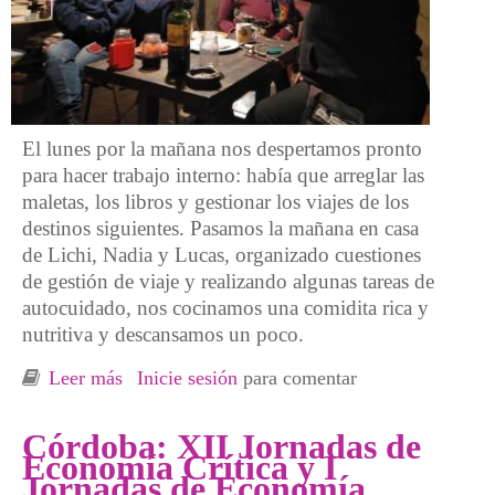
El lunes por la mañana nos despertamos pronto
para hacer trabajo interno: había que arreglar las
maletas, los libros y gestionar los viajes de los
destinos siguientes. Pasamos la mañana en casa
de Lichi, Nadia y Lucas, organizado cuestiones
de gestión de viaje y realizando algunas tareas de
autocuidado, nos cocinamos una comidita rica y
nutritiva y descansamos un poco.
Leer más
sobre Alejándonos de la ciudad. Despedida de
Inicie sesión
para comentar
Córdoba y llegada a Villa Giardino
Córdoba: XII Jornadas de
Economía Crítica y I
Jornadas de Economía