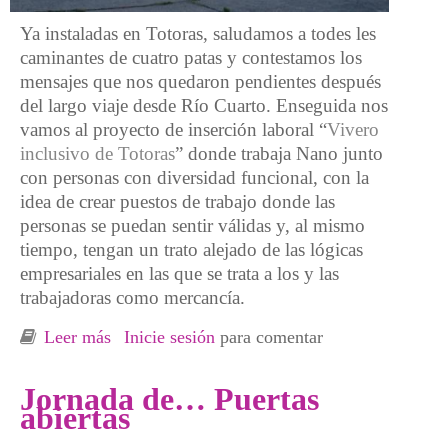
Ya instaladas en Totoras, saludamos a todes les
caminantes de cuatro patas y contestamos los
mensajes que nos quedaron pendientes después
del largo viaje desde Río Cuarto. Enseguida nos
vamos al proyecto de inserción laboral “
Vivero
inclusivo de Totoras
” donde trabaja Nano junto
con personas con diversidad funcional, con la
idea de crear puestos de trabajo donde las
personas se puedan sentir válidas y, al mismo
tiempo, tengan un trato alejado de las lógicas
empresariales en las que se trata a los y las
trabajadoras como mercancía.
Leer más
sobre Volviendo a lo rural y agradecidas con
Inicie sesión
para comentar
el cambio de ritmo
Jornada de… Puertas
abiertas