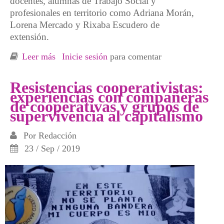
docentes, alumnas de Trabajo Social y
profesionales en territorio como Adriana Morán,
Lorena Mercado y Rixaba Escudero de
extensión.
Leer más
sobre Villa Mercedes: Donde la universidad
Inicie sesión
para comentar
se hace en la calle
Resistencias cooperativistas:
experiencias con compañeras
de cooperativas y grupos de
supervivencia al capitalismo
Por
Redacción
23 / Sep / 2019