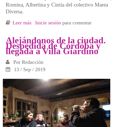
Romina, Albertina y Cintia del colectivo Marea
Diversa.
Leer más
sobre La violencia heteropatriarcal y estatal,
Inicie sesión
para comentar
una indigna constante
Alejándonos de la ciudad.
Despedida de Córdoba y
llegada a Villa Giardino
Por
Redacción
13 / Sep / 2019