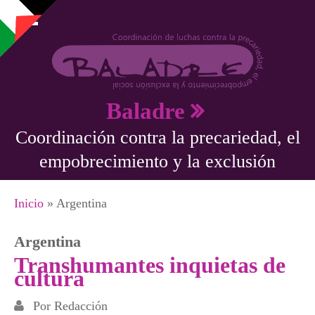
Pasar al contenido principal
Baladre
Coordinación contra la precariedad, el
empobrecimiento y la exclusión
Se encuentra usted aquí
Inicio
» Argentina
Argentina
Transhumantes inquietas de
cultura
Por
Redacción