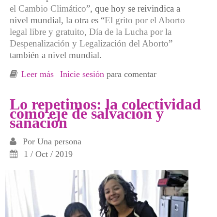
el Cambio Climático
”, que hoy se reivindica a
nivel mundial, la otra es “
El grito por el Aborto
legal libre y gratuito, Día de la Lucha por la
Despenalización y Legalización del Aborto
”
también a nivel mundial.
Leer más
sobre Jornada de… Puertas abiertas
Inicie sesión
para comentar
Lo repetimos: la colectividad
como eje de salvación y
sanación
Por
Una persona
1 / Oct / 2019