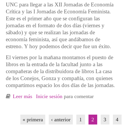
UNC para llegar a las XII Jornadas de Economía
Crítica y las I Jornadas de Economía Feminista.
Este es el primer año que se configuran las
jornadas en el formato de dos días (viernes y
sábado) y que se realizan las jornadas de
economía feminista, así que andábamos de
estreno. Y hoy podemos decir que fue un éxito.
El viernes por la mañana montamos el puesto de
libros en la entrada de la facultad junto a las
compañeras de la distribuidora de libros La casa
de los Conejos, Gonza y compañía, con quienes
compartimos espacio los dos días de las jornadas.
Leer más
sobre Córdoba: XII Jornadas de Economía
Inicie sesión
para comentar
Crítica y I Jornadas de Economía Feminista
Páginas
« primera
‹ anterior
1
2
3
4