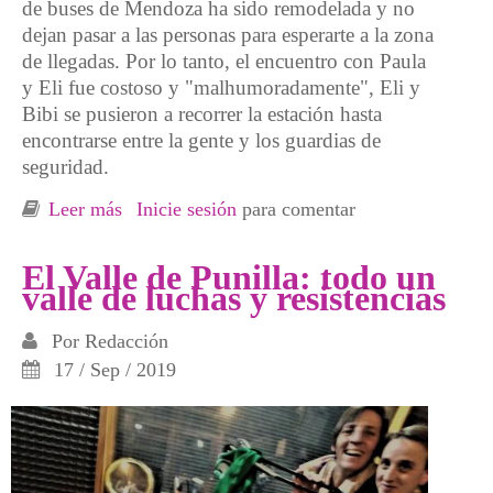
de buses de Mendoza ha sido remodelada y no
dejan pasar a las personas para esperarte a la zona
de llegadas. Por lo tanto, el encuentro con Paula
y Eli fue costoso y "malhumoradamente", Eli y
Bibi se pusieron a recorrer la estación hasta
encontrarse entre la gente y los guardias de
seguridad.
Leer más
sobre De la sororidad como sostén y
Inicie sesión
para comentar
resistencia
El Valle de Punilla: todo un
valle de luchas y resistencias
Por
Redacción
17 / Sep / 2019