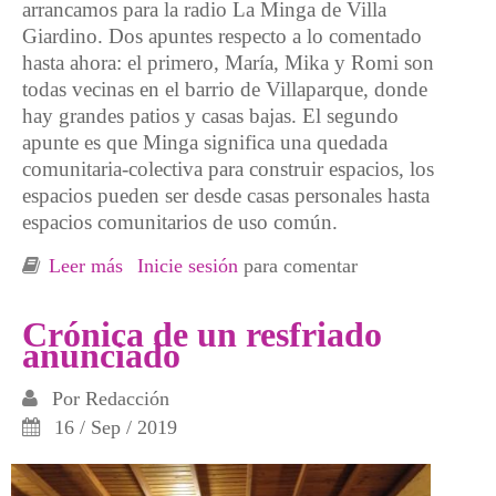
arrancamos para la radio La Minga de Villa
Giardino. Dos apuntes respecto a lo comentado
hasta ahora: el primero, María, Mika y Romi son
todas vecinas en el barrio de Villaparque, donde
hay grandes patios y casas bajas. El segundo
apunte es que Minga significa una quedada
comunitaria-colectiva para construir espacios, los
espacios pueden ser desde casas personales hasta
espacios comunitarios de uso común.
Leer más
sobre El Valle de Punilla: todo un valle de
Inicie sesión
para comentar
luchas y resistencias
Crónica de un resfriado
anunciado
Por
Redacción
16 / Sep / 2019