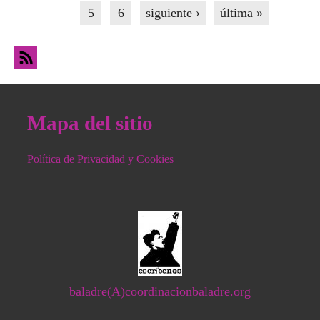
5
6
siguiente ›
última »
Mapa del sitio
Política de Privacidad y Cookies
baladre(A)coordinacionbaladre.org