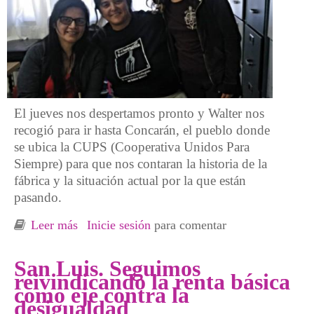
El jueves nos despertamos pronto y Walter nos
recogió para ir hasta Concarán, el pueblo donde
se ubica la CUPS (Cooperativa Unidos Para
Siempre) para que nos contaran la historia de la
fábrica y la situación actual por la que están
pasando.
Leer más
sobre Lo repetimos: la colectividad como eje
Inicie sesión
para comentar
de salvación y sanación
San Luis. Seguimos
reivindicando la renta básica
como eje contra la
desigualdad