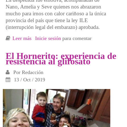
Nano, Amelia y Seve quienes nos abrazaron
mucho para irnos con calor cariñoso a la única
provincia del país que tiene la ley ILE
(interrupción legal del embarazo) aprobada.
Leer más
sobre Transhumantes inquietas de cultura
Inicie sesión
para comentar
El Hornerito: experiencia de
resistencia al glifosato
Por
Redacción
13 / Oct / 2019