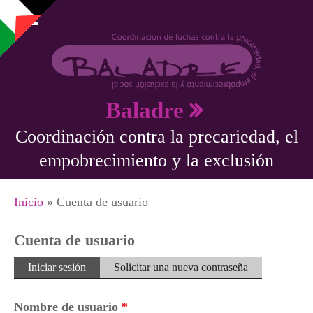
Pasar al contenido principal
Baladre
Coordinación contra la precariedad, el
empobrecimiento y la exclusión
Se encuentra usted aquí
Inicio
» Cuenta de usuario
Cuenta de usuario
Solapas principales
Iniciar sesión
(solapa
Solicitar una nueva contraseña
activa)
Nombre de usuario
*