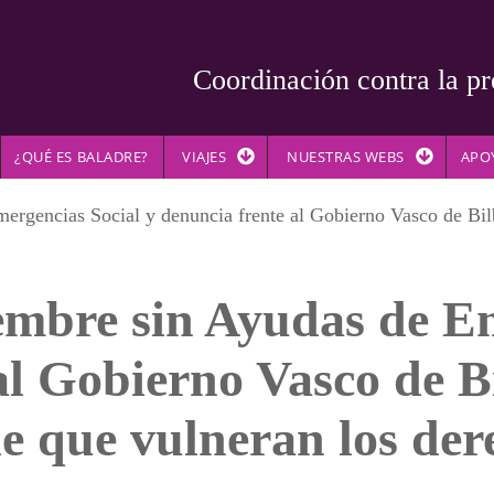
Coordinación contra la pr
¿QUÉ ES BALADRE?
VIAJES
NUESTRAS WEBS
APO
rgencias Social y denuncia frente al Gobierno Vasco de Bilb
iembre sin Ayudas de E
al Gobierno Vasco de Bi
de que vulneran los de