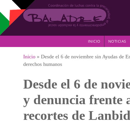
Pasar al contenido principal
INICIO
NOTICIAS
Se encuentra usted aquí
Inicio
» Desde el 6 de noviembre sin Ayudas de Eme
derechos humanos
Desde el 6 de nov
y denuncia frente 
recortes de Lanbi