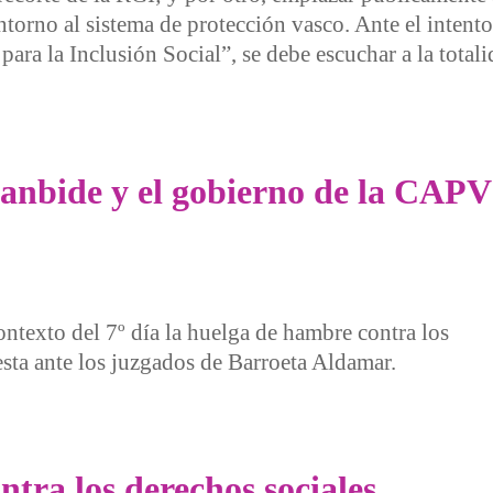
 entorno al sistema de protección vasco. Ante el inten
para la Inclusión Social”, se debe escuchar a la totali
e hambre contra los recortes del gobierno de la CAV
Lanbide y el gobierno de la CAPV
ntexto del 7º día la huelga de hambre contra los
testa ante los juzgados de Barroeta Aldamar.
de y el gobierno de la CAPV
tra los derechos sociales