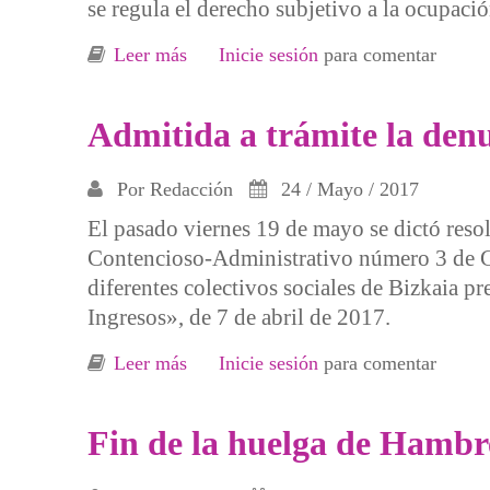
se regula el derecho subjetivo a la ocupaci
Leer más
sobre El decreto de la Ley de Viviend
Inicie sesión
para comentar
Admitida a trámite la denu
Por
Redacción
24 / Mayo / 2017
El pasado viernes 19 de mayo se dictó reso
Contencioso-Administrativo número 3 de Ga
diferentes colectivos sociales de Bizkaia p
Ingresos», de 7 de abril de 2017.
Leer más
sobre Admitida a trámite la denuncia 
Inicie sesión
para comentar
Fin de la huelga de Hambre