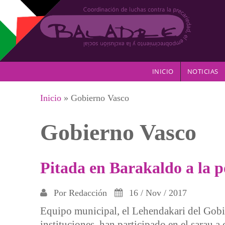
Pasar al contenido principal
INICIO
NOTICIAS
Se encuentra usted aquí
Inicio
» Gobierno Vasco
Gobierno Vasco
Pitada en Barakaldo a la p
Por
Redacción
16 / Nov / 2017
Equipo municipal, el Lehendakari del Gobi
instituciones, han participado en el sarau a