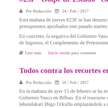
Por
Redacción
24 / Feb / 2017
Esta mañana de jueves #23F se han denunci
presupuestos aprobados este pasado martes 
En concreto, la negativa del Gobierno Vasco
de Ingresos, el Complemento de Prensiones o
Leer más
sobre #23F “Golpe de Estado” contra 
Inicie sesión
para comentar
Todos contra los recortes en
Por
Redacción
16 / Feb / 2017
En la mañana de ayer 15 de febrero se ha re
Gobierno Vasco en Bilbao. En el trascurso de
lehendakari Iñigo Urkullu emplazándole a da