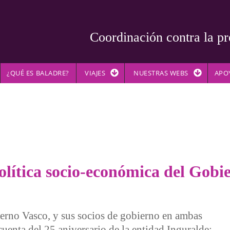
Coordinación contra la pr
¿QUÉ ES BALADRE?
VIAJES
NUESTRAS WEBS
APO
olítica socio-económica del Gobi
erno Vasco, y sus socios de gobierno en ambas
 cuenta del 25 aniversario de la entidad Inguralde: