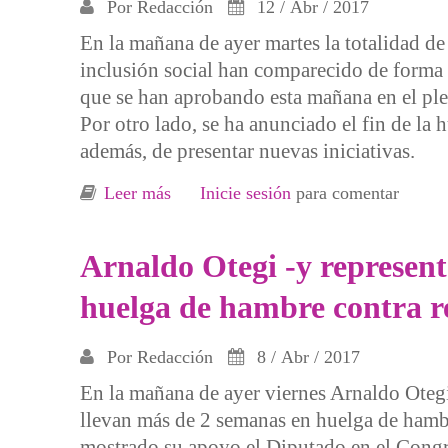
Por
Redacción
12 / Abr / 2017
En la mañana de ayer martes la totalidad de s
inclusión social han comparecido de forma 
que se han aprobando esta mañana en el pl
Por otro lado, se ha anunciado el fin de la
además, de presentar nuevas iniciativas.
Leer más
sobre Fin de la huelga de Hambre y co
Inicie sesión
para comentar
Arnaldo Otegi -y represen
huelga de hambre contra r
Por
Redacción
8 / Abr / 2017
En la mañana de ayer viernes Arnaldo Otegi
llevan más de 2 semanas en huelga de hambr
mostrado su apoyo el Diputado en el Congr