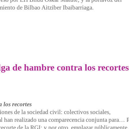
iento de Bilbao Aitziber Ibaibarriaga.
s de EH Bildu- muestra solidaridad con personas en huelga de
ga de hambre contra los recortes
 los recortes
ones de la sociedad civil: colectivos sociales,
cial han realizado una comparecencia conjunta para… 
recorte de la RGI; y por otro, emplazar públicamente 