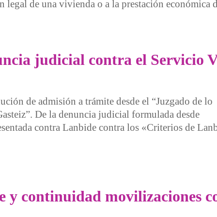
ón legal de una vivienda o a la prestación económica 
a contempla recortes en las prestaciones para acceder a una v
ncia judicial contra el Servicio
lución de admisión a trámite desde el “Juzgado de lo
steiz”. De la denuncia judicial formulada desde
resentada contra Lanbide contra los «Criterios de Lan
judicial contra el Servicio Vasco de Empleo, Lanbide
 y continuidad movilizaciones co