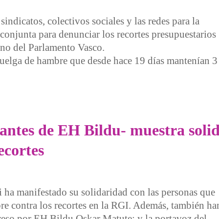
indicatos, colectivos sociales y las redes para la
conjunta para denunciar los recortes presupuestarios
eno del Parlamento Vasco.
 huelga de hambre que desde hace 19 días mantenían 3 
ntinuidad movilizaciones contra los recortes
tantes de EH Bildu- muestra soli
ecortes
 ha manifestado su solidaridad con las personas que
e contra los recortes en la RGI. Además, también ha
eso por EH Bildu Oskar Matute; y la portavoz del