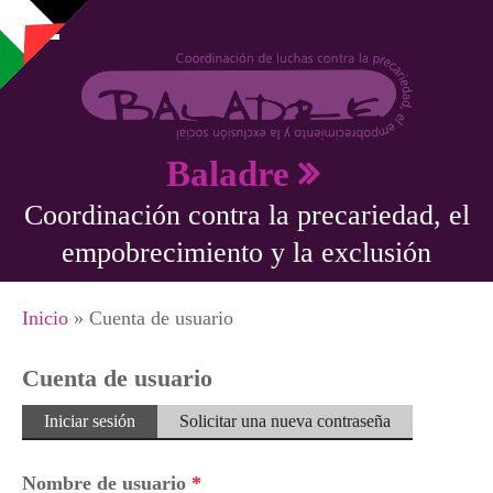
Pasar al contenido principal
Baladre
Coordinación contra la precariedad, el
empobrecimiento y la exclusión
Se encuentra usted aquí
Inicio
» Cuenta de usuario
Cuenta de usuario
Solapas principales
Iniciar sesión
(solapa
Solicitar una nueva contraseña
activa)
Nombre de usuario
*