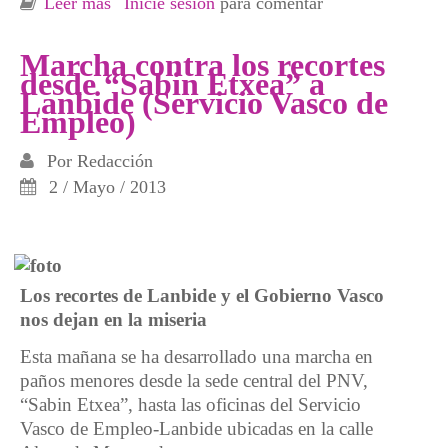
Leer más
sobre Movilización en Bilbo contra los
Inicie sesión
para comentar
nuevos reco rtes del Servicio Vasco de
Empleo-Lanbide
Marcha contra los recortes
desde “Sab in Etxea” a
Lanbide (Servicio Vasco de
Empleo)
Por
Redacción
2 / Mayo / 2013
Los recortes de Lanbide y el Gobierno Vasco
nos dejan en la miseria
Esta mañana se ha desarrollado una marcha en
paños menores desde la sede central del PNV,
“Sabin Etxea”, hasta las oficinas del Servicio
Vasco de Empleo-Lanbide ubicadas en la calle