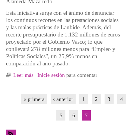
Alameda Mazarredo.
Esta iniciativa surge con el ánimo de denunciar
los continuos recortes en las prestaciones sociales
y las malas prácticas de Lanbide. Además, del
recorte presupuestario de 1.132 millones de euros
proyectado por el Gobierno Vasco; lo que
conllevará 278 millones menos para “Empleo y
Políticas Sociales”, un 25,9% menos en
comparación al año pasado.
Leer más
sobre Marcha contra los recortes desde “Sab in
Inicie sesión
para comentar
Etxea” a Lanbide (Servicio Vasco de Empleo)
Páginas
« primera
‹ anterior
1
2
3
4
5
6
7