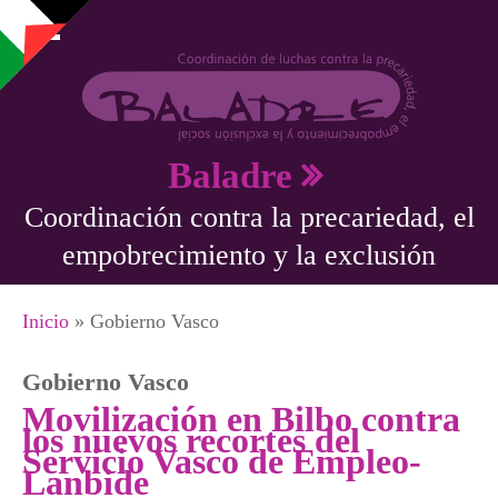
Pasar al contenido principal
Baladre
Coordinación contra la precariedad, el
empobrecimiento y la exclusión
Se encuentra usted aquí
Inicio
» Gobierno Vasco
Gobierno Vasco
Movilización en Bilbo contra
los nuevos reco rtes del
Servicio Vasco de Empleo-
Lanbide