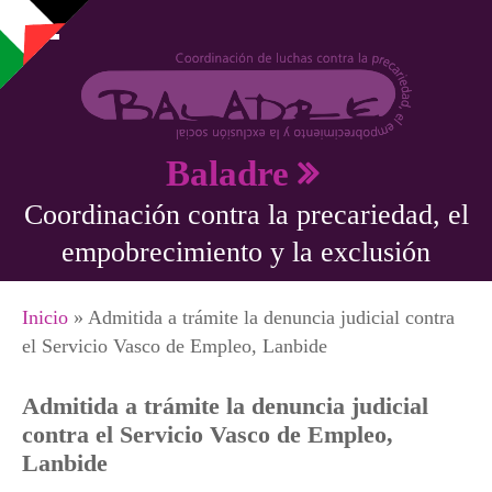
Pasar al contenido principal
Baladre
Coordinación contra la precariedad, el
empobrecimiento y la exclusión
Se encuentra usted aquí
Inicio
» Admitida a trámite la denuncia judicial contra
el Servicio Vasco de Empleo, Lanbide
Admitida a trámite la denuncia judicial
contra el Servicio Vasco de Empleo,
Lanbide