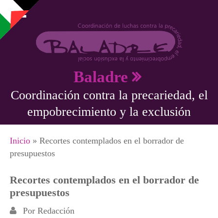
Pasar al contenido principal
Baladre
Coordinación contra la precariedad, el
empobrecimiento y la exclusión
Se encuentra usted aquí
Inicio
» Recortes contemplados en el borrador de
presupuestos
Recortes contemplados en el borrador de
presupuestos
Por
Redacción