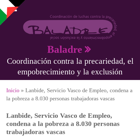
Pasar al contenido principal
Baladre
Coordinación contra la precariedad, el
empobrecimiento y la exclusión
Se encuentra usted aquí
Inicio
» Lanbide, Servicio Vasco de Empleo, condena a
la pobreza a 8.030 personas trabajadoras vascas
Lanbide, Servicio Vasco de Empleo,
condena a la pobreza a 8.030 personas
trabajadoras vascas