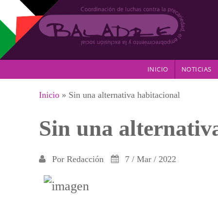
Pasar al contenido principal
INICIO
NOTICIAS
Se encuentra usted aquí
Inicio
» Sin una alternativa habitacional
Sin una alternativ
Por
Redacción
7 / Mar / 2022