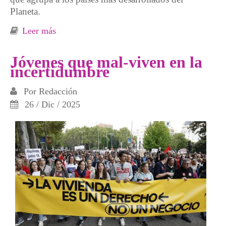
Planeta.
Leer más
sobre La cesta de la compra cada vez más
cara
Jóvenes que mal-viven en la
incertidumbre
Por
Redacción
26 / Dic / 2025