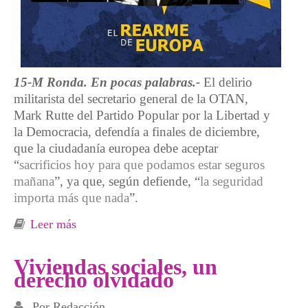
15-M Ronda. En pocas palabras.-
El delirio
militarista del secretario general de la OTAN,
Mark Rutte del Partido Popular por la Libertad y
la Democracia, defendía a finales de diciembre,
que la ciudadanía europea debe aceptar
“
sacrificios hoy para que podamos estar seguros
mañana
”, ya que, según defiende, “
la seguridad
importa más que nada
”.
Leer más
sobre El rearme de la Unión Europea, una
bomba antisocial
Viviendas sociales, un
derecho olvidado
Por
Redacción