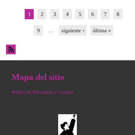
Páginas
1
2
3
4
5
6
7
8
9
…
siguiente ›
última »
Mapa del sitio
Política de Privacidad y Cookies