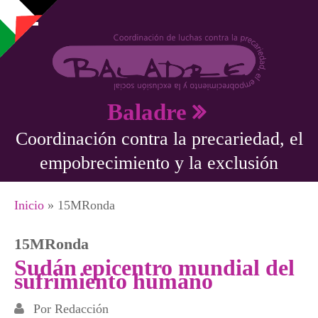
Pasar al contenido principal
Baladre
Coordinación contra la precariedad, el
empobrecimiento y la exclusión
Se encuentra usted aquí
Inicio
» 15MRonda
15MRonda
Sudán epicentro mundial del
sufrimiento humano
Por
Redacción