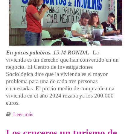
En pocas palabras. 15-M RONDA.-
La
vivienda es un derecho que han convertido en un
negocio. El Centro de Investigaciones
Sociológica dice que la vivienda es el mayor
problema para una de cada tres personas
encuestadas. El precio medio de compra de una
vivienda en el año 2024 rozaba ya los 200.000
euros.
Leer más
sobre Tenemos las llaves para bajar los
alquileres. Acabemos con el negocio de la
vivienda
Los cruceros un turismo de