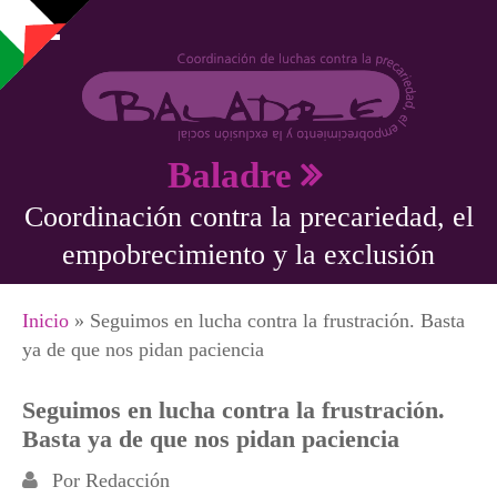
Pasar al contenido principal
Baladre
Coordinación contra la precariedad, el
empobrecimiento y la exclusión
Se encuentra usted aquí
Inicio
» Seguimos en lucha contra la frustración. Basta
ya de que nos pidan paciencia
Seguimos en lucha contra la frustración.
Basta ya de que nos pidan paciencia
Por
Redacción