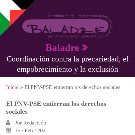
Pasar al contenido principal
Baladre
Coordinación contra la precariedad, el
empobrecimiento y la exclusión
Se encuentra usted aquí
Inicio
» El PNV-PSE entierran los derechos sociales
El PNV-PSE entierran los derechos
sociales
Por
Redacción
16 / Feb / 2021