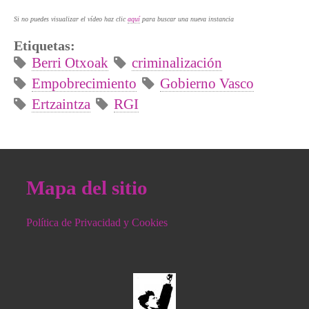
Si no puedes visualizar el vídeo haz clic
aquí
para buscar una nueva instancia
Etiquetas:
Berri Otxoak
criminalización
Empobrecimiento
Gobierno Vasco
Ertzaintza
RGI
Mapa del sitio
Política de Privacidad y Cookies