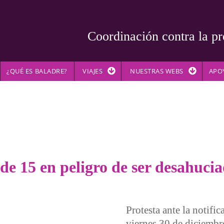
Coordinación contra la pr
¿QUÉ ES BALADRE?
VIAJES
NUESTRAS WEBS
APO
 de 15 en peligro de ser desahuci
Protesta ante la notific
viernes 30 de diciembr