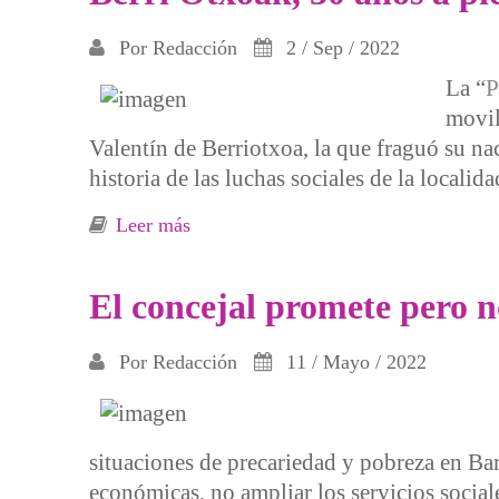
Por
Redacción
2 / Sep / 2022
La “
P
movil
Valentín de Berriotxoa, la que fraguó su na
historia de las luchas sociales de la localida
Leer más
sobre Berri Otxoak, 30 años a pie de c
El concejal promete pero 
Por
Redacción
11 / Mayo / 2022
situaciones de precariedad y pobreza en Ba
económicas, no ampliar los servicios social