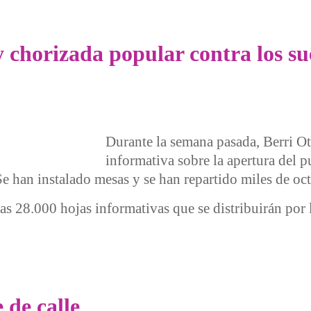
ones sociales municipales
horizada popular contra los sue
Durante la semana pasada, Berri O
informativa sobre la apertura del p
Se han instalado mesas y se han repartido miles de oct
las 28.000 hojas informativas que se distribuirán por 
ada popular contra los sueldos millonarios y los recortes
 de calle