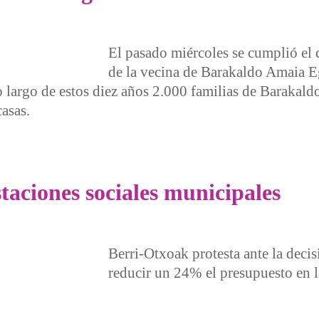
El pasado miércoles se cumplió el 
de la vecina de Barakaldo Amaia Eg
lo largo de estos diez años 2.000 familias de Barakal
casas.
do. Protesta contra los desahucios coincidiendo con el anive
taciones sociales municipales
Berri-Otxoak protesta ante la deci
reducir un 24% el presupuesto en l