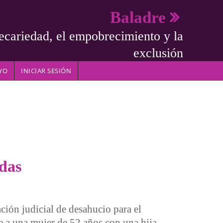
Baladre
ecariedad, el empobrecimiento y la
exclusión
YO
INICIAR SESIÓN
adas
ación judicial de desahucio para el
e a una mujer de 52 años con una hija