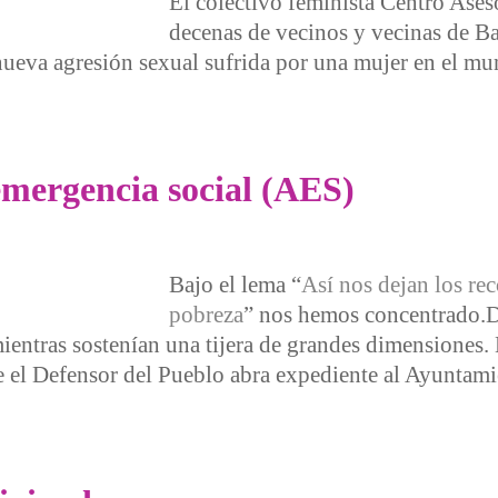
El colectivo feminista Centro Ase
decenas de vecinos y vecinas de B
 nueva agresión sexual sufrida por una mujer en el mu
es
emergencia social (AES)
Bajo el lema “
Así nos dejan los rec
pobreza
” nos hemos concentrado.D
mientras sostenían una tijera de grandes dimensiones. 
e el Defensor del Pueblo abra expediente al Ayuntam
gencia social (AES)