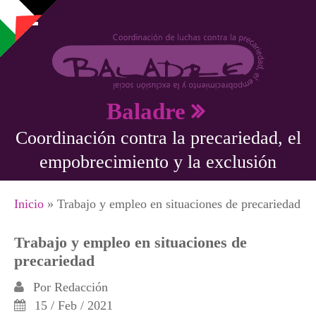
Pasar al contenido principal
Baladre
Coordinación contra la precariedad, el
empobrecimiento y la exclusión
Se encuentra usted aquí
Inicio
» Trabajo y empleo en situaciones de precariedad
Trabajo y empleo en situaciones de
precariedad
Por
Redacción
15 / Feb / 2021