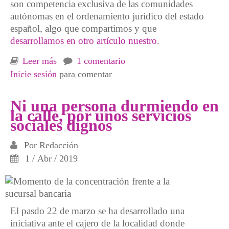
son competencia exclusiva de las comunidades
autónomas en el ordenamiento jurídico del estado
español, algo que compartimos y que
desarrollamos en otro artículo nuestro
.
Leer más
sobre Rentas mínimas y Servicios sociales.
1 comentario
Inicie sesión
En contestación a Mónica Oltra
para comentar
Ni una persona durmiendo en
la calle, por unos servicios
sociales dignos
Por
Redacción
1 / Abr / 2019
El pasdo 22 de marzo se ha desarrollado una
iniciativa ante el cajero de la localidad donde