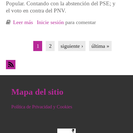
Popular. Contando con la abstención del PSE; y
el voto en contra del PNV.
Leer más
sobre Aprobada la moción en defensa de los
Inicie sesión
para comentar
servicios sociales en Barakaldo
Páginas
1
2
siguiente ›
última »
Mapa del sitio
Política de Privacidad y Cookies