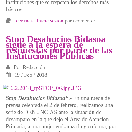
instituciones que se respeten los derechos más
básicos.
Leer más
sobre Irun Ciudad de Acogida: Seguiremos
Inicie sesión
para comentar
peleando por la dignidad de todas las
personas
Stop Desahucios Bidasoa
sigue a la espera de
respuestas por parte de las
Instituciones Públicas
Por
Redacción
19 / Feb / 2018
Stop Desahucios Bidasoa*
.- En una rueda de
prensa celebrada el 2 de febrero, realizamos una
serie de DENUNCIAS ante la situación de
desamparo en la que dejó el Área de Atención
Primaria, a una mujer embarazada y enferma, por