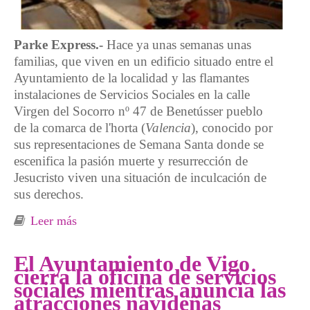
Parke Express.-
Hace ya unas semanas unas
familias, que viven en un edificio situado entre el
Ayuntamiento de la localidad y las flamantes
instalaciones de Servicios Sociales en la calle
Virgen del Socorro nº 47 de Benetússer pueblo
de la comarca de l'horta (
Valencia
), conocido por
sus representaciones de Semana Santa donde se
escenifica la pasión muerte y resurrección de
Jesucristo viven una situación de inculcación de
sus derechos.
Leer más
sobre Ni espíritu navideño ni hostias,
Benetusser herodes vixit (Racismo
institucional)
El Ayuntamiento de Vigo
cierra la oficina de servicios
sociales mientras anuncia las
atracciones navideñas