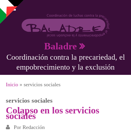
Pasar al contenido principal
Baladre
Coordinación contra la precariedad, el
empobrecimiento y la exclusión
Se encuentra usted aquí
Inicio
» servicios sociales
servicios sociales
Colapso en los servicios
sociales
Por
Redacción