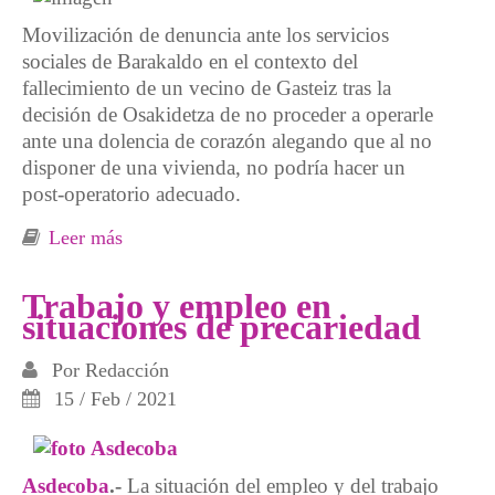
Movilización de denuncia ante los servicios
sociales de Barakaldo en el contexto del
fallecimiento de un vecino de Gasteiz tras la
decisión de Osakidetza de no proceder a operarle
ante una dolencia de corazón alegando que al no
disponer de una vivienda, no podría hacer un
post-operatorio adecuado.
Leer más
sobre Concentración de homenaje y denuncia.
Protesta contra las consecuencias del
deterioro de los servicios sociales y socio-
Trabajo y empleo en
situaciones de precariedad
sanitarios
Por
Redacción
15 / Feb / 2021
Asdecoba
.-
La situación del empleo y del trabajo