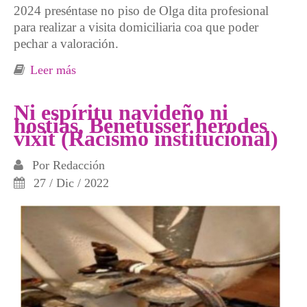
2024 preséntase no piso de Olga dita profesional
para realizar a visita domiciliaria coa que poder
pechar a valoración.
Leer más
sobre O concello de Vigo afonda na
privatización da teleasistencia municipal
Ni espíritu navideño ni
hostias, Benetusser herodes
vixit (Racismo institucional)
Por
Redacción
27 / Dic / 2022