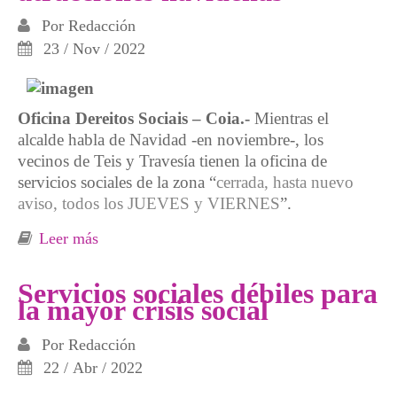
Por
Redacción
23 / Nov / 2022
Oficina Dereitos Sociais – Coia.-
Mientras el
alcalde habla de Navidad -en noviembre-, los
vecinos de Teis y Travesía tienen la oficina de
servicios sociales de la zona “
cerrada, hasta nuevo
aviso, todos los JUEVES y VIERNES
”.
Leer más
sobre El Ayuntamiento de Vigo cierra la
oficina de servicios sociales mientras anuncia
las atracciones navideñas
Servicios sociales débiles para
la mayor crisis social
Por
Redacción
22 / Abr / 2022