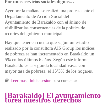
Por unos servicios sociales dignos…
Ayer por la mañana se realizó una protesta ante el
Departamento de Acción Social del
Ayuntamiento de Barakaldo con el ánimo de
visibilizar las consecuencias de la política de
recortes del gobierno municipal.
Hay que tener en cuenta que según un estudio
realizado por la consultora AIS Group los índices
de pobreza se han incrementado en Barakaldo un
5% en los últimos 6 años. Según este informe,
Barakaldo es la segunda localidad vasca con
mayor tasa de pobreza: el 15’3% de los hogares.
Leer más
sobre Movilización por al aumento de
Inicie sesión
para comentar
recortes sociales en Barakaldo
[Barakaldo] El ayuntamiento
torea nuestros derechos