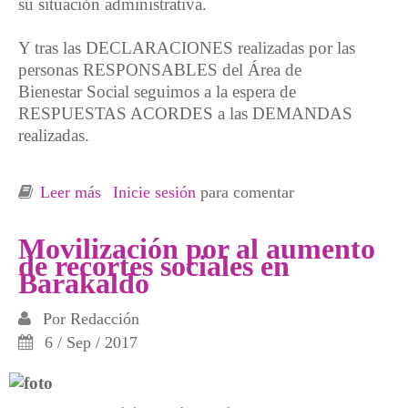
su situación administrativa.
Y tras las DECLARACIONES realizadas por las
personas RESPONSABLES del Área de
Bienestar Social seguimos a la espera de
RESPUESTAS ACORDES a las DEMANDAS
realizadas.
Leer más
sobre Stop Desahucios Bidasoa sigue a la
Inicie sesión
para comentar
espera de respuestas por parte de las
Instituciones Públicas
Movilización por al aumento
de recortes sociales en
Barakaldo
Por
Redacción
6 / Sep / 2017