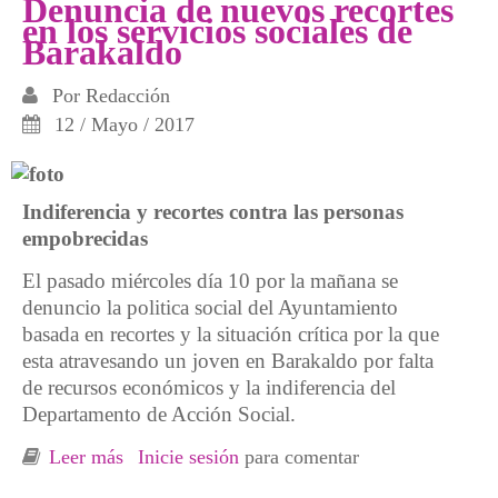
Denuncia de nuevos recortes
en los servicios sociales de
Barakaldo
Por
Redacción
12 / Mayo / 2017
Indiferencia y recortes contra las personas
empobrecidas
El pasado miércoles día 10 por la mañana se
denuncio la politica social del Ayuntamiento
basada en recortes y la situación crítica por la que
esta atravesando un joven en Barakaldo por falta
de recursos económicos y la indiferencia del
Departamento de Acción Social.
Leer más
sobre Denuncia de nuevos recortes en los
Inicie sesión
para comentar
servicios sociales de Barakaldo