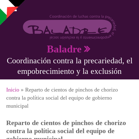
Pasar al contenido principal
Baladre
Coordinación contra la precariedad, el
empobrecimiento y la exclusión
Se encuentra usted aquí
Inicio
» Reparto de cientos de pinchos de chorizo
contra la política social del equipo de gobierno
municipal
Reparto de cientos de pinchos de chorizo
contra la política social del equipo de
gobierno municipal