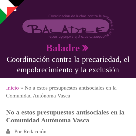
Pasar al contenido principal
Baladre
Coordinación contra la precariedad, el
empobrecimiento y la exclusión
Se encuentra usted aquí
Inicio
» No a estos presupuestos antisociales en la
Comunidad Autónoma Vasca
No a estos presupuestos antisociales en la
Comunidad Autónoma Vasca
Por
Redacción