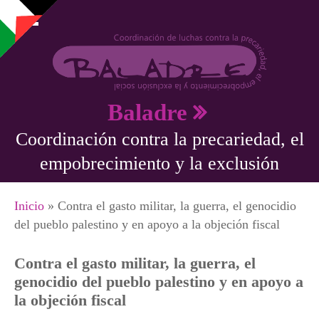
Pasar al contenido principal
Baladre
Coordinación contra la precariedad, el
empobrecimiento y la exclusión
Se encuentra usted aquí
Inicio
» Contra el gasto militar, la guerra, el genocidio
del pueblo palestino y en apoyo a la objeción fiscal
Contra el gasto militar, la guerra, el
genocidio del pueblo palestino y en apoyo a
la objeción fiscal