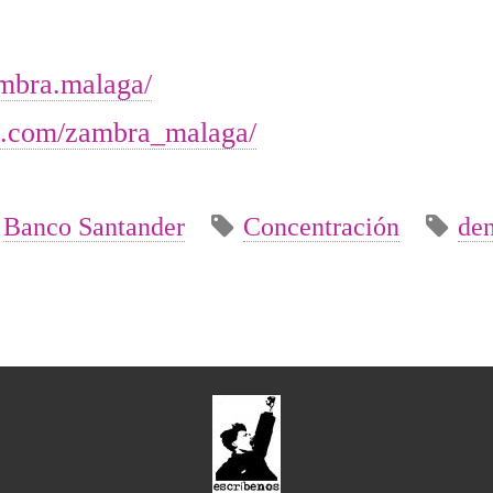
mbra.malaga/
m.com/zambra_malaga/
Banco Santander
Concentración
de