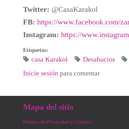
Twitter:
@CasaKarakol
FB:
https://www.facebook.com/za
Instagram:
https://www.instagra
Etiquetas:
casa Karakol
Desahucios
Inicie sesión
para comentar
Mapa del sitio
Política de Privacidad y Cookies