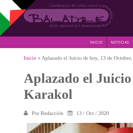
Pasar al contenido principal
INICIO
NOTICIAS
Se encuentra usted aquí
Inicio
» Aplazado el Juicio de hoy, 13 de Octubre,
Aplazado el Juicio
Karakol
Por
Redacción
13 / Oct / 2020