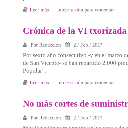
Leer más
sobre Apertura del plazo para solicit
Inicie sesión
para comentar
Crónica de la VI txorizada
Por
Redacción
2 / Feb / 2017
Por sexto año consecutivo -y en el marco de 
de San Vicente- se han repartido 2.000 pinc
Popular”.
Leer más
sobre Crónica de la VI txorizada popu
Inicie sesión
para comentar
No más cortes de suminist
Por
Redacción
2 / Feb / 2017
Movilización para denunciar los cortes de 