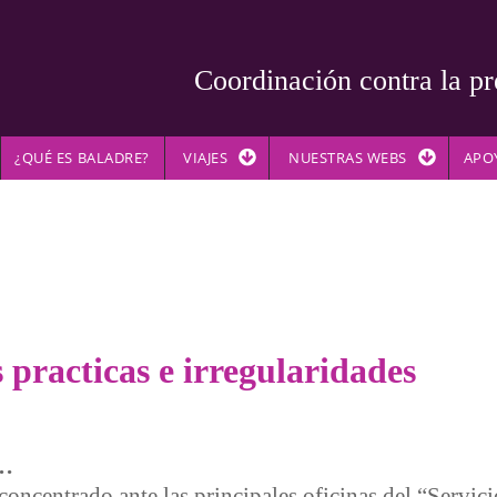
Coordinación contra la pr
¿QUÉ ES BALADRE?
VIAJES
NUESTRAS WEBS
APO
 practicas e irregularidades
a…
oncentrado ante las principales oficinas del “Servici