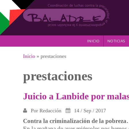
Pasar al contenido principal
INICIO
NOTICIAS
Se encuentra usted aquí
Inicio
» prestaciones
prestaciones
Juicio a Lanbide por malas
Por
Redacción
14 / Sep / 2017
Contra la criminalización de la pobrez
En la mañana de ayer miércoles nos hemos c