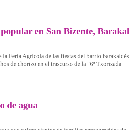
ar las AES en el Ayuntamiento de Barakaldo
 popular en San Bizente, Barakal
la Feria Agrícola de las fiestas del barrio barakaldés
hos de chorizo en el trascurso de la “6ª Txorizada
lar en San Bizente, Barakaldo, Bizkaia
ro de agua
agua que sufren cientos de familias empobrecidas de