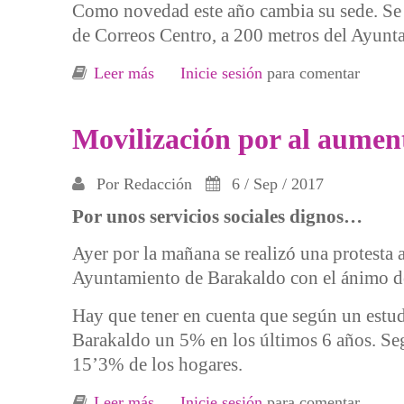
Como novedad este año cambia su sede. Se tr
de Correos Centro, a 200 metros del Ayunt
Leer más
sobre Apertura y Balance del punto de
Inicie sesión
para comentar
Movilización por al aument
Por
Redacción
6 / Sep / 2017
Por unos servicios sociales dignos…
Ayer por la mañana se realizó una protesta
Ayuntamiento de Barakaldo con el ánimo de v
Hay que tener en cuenta que según un estud
Barakaldo un 5% en los últimos 6 años. Seg
15’3% de los hogares.
Leer más
sobre Movilización por al aumento de 
Inicie sesión
para comentar