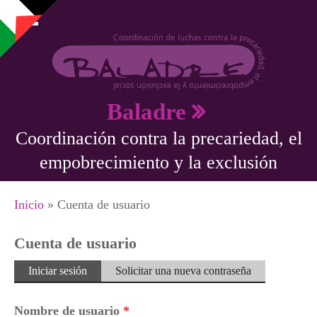
Pasar al contenido principal
Baladre
Coordinación contra la precariedad, el
empobrecimiento y la exclusión
Se encuentra usted aquí
Inicio
» Cuenta de usuario
Cuenta de usuario
Solapas principales
Iniciar sesión
(solapa
Solicitar una nueva contraseña
activa)
Nombre de usuario
*