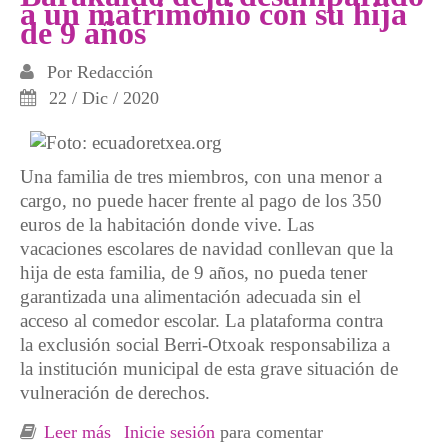
a un matrimonio con su hija
de 9 años
Por
Redacción
22 / Dic / 2020
Una familia de tres miembros, con una menor a
cargo, no puede hacer frente al pago de los 350
euros de la habitación donde vive. Las
vacaciones escolares de navidad conllevan que la
hija de esta familia, de 9 años, no pueda tener
garantizada una alimentación adecuada sin el
acceso al comedor escolar. La plataforma contra
la exclusión social Berri-Otxoak responsabiliza a
la institución municipal de esta grave situación de
vulneración de derechos.
Leer más
sobre Un belén viviente denuncia que el
Inicie sesión
para comentar