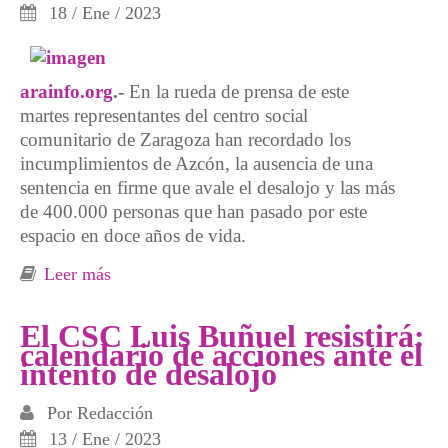
18 / Ene / 2023
arainfo.org
.-
En la rueda de prensa de este
martes representantes del centro social
comunitario de Zaragoza han recordado los
incumplimientos de Azcón, la ausencia de una
sentencia en firme que avale el desalojo y las más
de 400.000 personas que han pasado por este
espacio en doce años de vida.
Leer más
sobre El CSC Luis Buñuel responde al
Gobierno de Azcón sobre el intento de
desalojo del 23 de enero
El CSC Luis Buñuel resistirá:
calendario de acciones ante el
intento de desalojo
Por
Redacción
13 / Ene / 2023