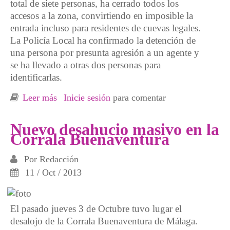
total de siete personas, ha cerrado todos los
accesos a la zona, convirtiendo en imposible la
entrada incluso para residentes de cuevas legales.
La Policía Local ha confirmado la detención de
una persona por presunta agresión a un agente y
se ha llevado a otras dos personas para
identificarlas.
Leer más
sobre Desalojo sorpresa de las cuevas de San
Inicie sesión
para comentar
Miguel, en el Sacromonte de Granada,
#DesalojoCuevas
Nuevo desahucio masivo en la
Corrala Buenaventura
Por
Redacción
11 / Oct / 2013
El pasado jueves 3 de Octubre tuvo lugar el
desalojo de la Corrala Buenaventura de Málaga.