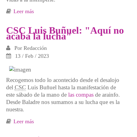
Leer más
sobre Vidas arrojadas a la calle: el drama
humano de un desalojo inmoral
CSC Luis Buñuel: "Aquí no
acaba la lucha"
Por
Redacción
13 / Feb / 2023
Recogemos todo lo acontecido desde el desalojo
del
CSC
Luis Buñuel hasta la manifestación de
este sábado de la mano de
las compas
de arainfo.
Desde Baladre nos sumamos a su lucha que es la
nuestra.
Leer más
sobre CSC Luis Buñuel: "Aquí no acaba la
lucha"