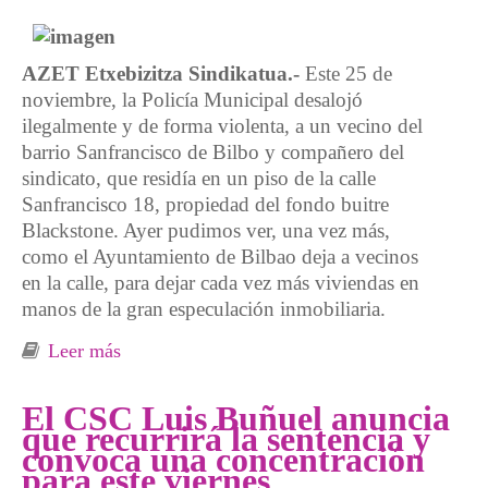
AZET Etxebizitza Sindikatua.-
Este 25 de
noviembre, la Policía Municipal desalojó
ilegalmente y de forma violenta, a un vecino del
barrio Sanfrancisco de Bilbo y compañero del
sindicato, que residía en un piso de la calle
Sanfrancisco 18, propiedad del fondo buitre
Blackstone. Ayer pudimos ver, una vez más,
como el Ayuntamiento de Bilbao deja a vecinos
en la calle, para dejar cada vez más viviendas en
manos de la gran especulación inmobiliaria.
Leer más
sobre Denuncian violento desalojo ilegal de
una vivienda propiedad del fondo buitre
Blackstone
El CSC Luis Buñuel anuncia
que recurrirá la sentencia y
convoca una concentración
para este viernes