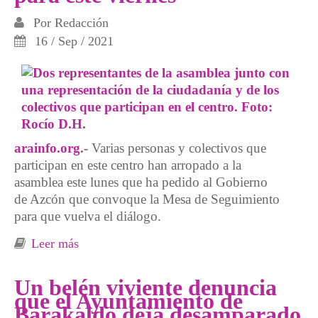
Por
Redacción
16 / Sep / 2021
arainfo.org
.-
Varias personas y colectivos que
participan en este centro han arropado a la
asamblea este lunes que ha pedido al Gobierno
de Azcón que convoque la Mesa de Seguimiento
para que vuelva el diálogo.
Leer más
sobre El CSC Luis Buñuel anuncia que
recurrirá la sentencia y convoca una
concentración para este viernes
Un belén viviente denuncia
que el Ayuntamiento de
Barakaldo deja desamparado