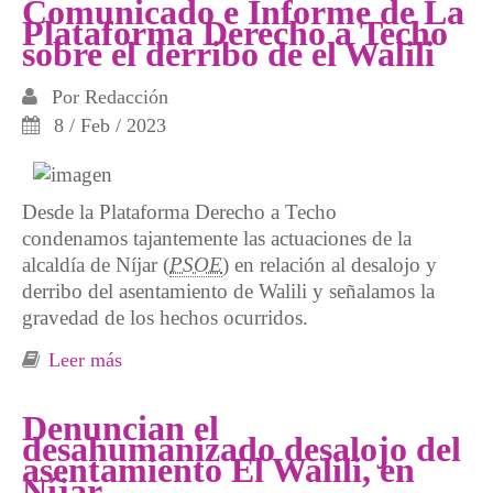
Comunicado e Informe de La
Plataforma Derecho a Techo
sobre el derribo de el Walili
Por
Redacción
8 / Feb / 2023
Desde la Plataforma Derecho a Techo
condenamos tajantemente las actuaciones de la
alcaldía de Níjar (
PSOE
) en relación al desalojo y
derribo del asentamiento de Walili y señalamos la
gravedad de los hechos ocurridos.
Leer más
sobre Comunicado e Informe de La
Plataforma Derecho a Techo sobre el derribo
de el Walili
Denuncian el
desahumanizado desalojo del
asentamiento El Walili, en
Níjar