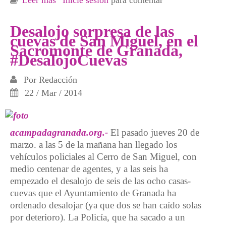
Leer más
sobre No paran los desahucios: Claudia,
Inicie sesión
para comentar
Manuela y otras dos familias fueron
desalojadas este lunes sin alternativa
Desalojo sorpresa de las
cuevas de San Miguel, en el
habitacional
Sacromonte de Granada,
#DesalojoCuevas
Por
Redacción
22 / Mar / 2014
acampadagranada.org.-
El pasado jueves 20 de
marzo. a las 5 de la mañana han llegado los
vehículos policiales al Cerro de San Miguel, con
medio centenar de agentes, y a las seis ha
empezado el desalojo de seis de las ocho casas-
cuevas que el Ayuntamiento de Granada ha
ordenado desalojar (ya que dos se han caído solas
por deterioro). La Policía, que ha sacado a un