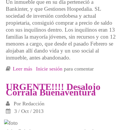
Un inmueble que en su día perteneció a
Bankinter, y que Gestiones Hospedalia. SL
sociedad de inversión cordobesa y actual
propietaria, consiguió comprar a precio de saldo
con sus inquilinos dentro. Los inquilinos eran 13
familias la mayoría jóvenes, sin recursos y con 12
menores a cargo, que desde el pasado Febrero se
alojaban allí dando vida y un uso social al
inmueble, antes abandonado.
Leer más
sobre Nuevo desahucio masivo en la Corrala
Inicie sesión
para comentar
Buenaventura
URGENTE!!!! Desalojo
Corrala Buenaventura
Por
Redacción
3 / Oct / 2013