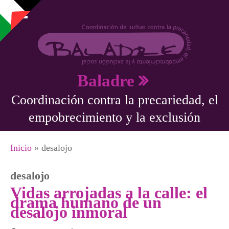
Pasar al contenido principal
Baladre
Coordinación contra la precariedad, el
empobrecimiento y la exclusión
Se encuentra usted aquí
Inicio
» desalojo
desalojo
Vidas arrojadas a la calle: el
drama humano de un
desalojo inmoral