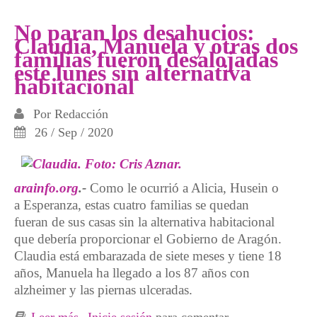
Ayuntamiento de Barakaldo deja desamparado
a un matrimonio con su hija de 9 años
No paran los desahucios:
Claudia, Manuela y otras dos
familias fueron desalojadas
este lunes sin alternativa
habitacional
Por
Redacción
26 / Sep / 2020
arainfo.org
.-
Como le ocurrió a Alicia, Husein o
a Esperanza, estas cuatro familias se quedan
fueran de sus casas sin la alternativa habitacional
que debería proporcionar el Gobierno de Aragón.
Claudia está embarazada de siete meses y tiene 18
años, Manuela ha llegado a los 87 años con
alzheimer y las piernas ulceradas.