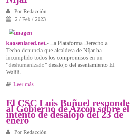
Por
Redacción
2 / Feb / 2023
kaosenlared.net
.-
La Plataforma Derecho a
Techo denuncia que alcaldesa de Níjar ha
incumplido todos los compromisos en un
“
deshumanizado
” desalojo del asentamiento El
Walili.
Leer más
sobre Denuncian el desahumanizado desalojo
del asentamiento El Walili, en Níjar
El CSC Luis Buñuel responde
al Gobierno de Azcón sobre el
intento de desalojo del 23 de
enero
Por
Redacción