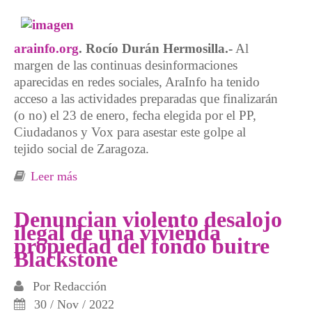
arainfo.org
. Rocío Durán Hermosilla.-
Al
margen de las continuas desinformaciones
aparecidas en redes sociales, AraInfo ha tenido
acceso a las actividades preparadas que finalizarán
(o no) el 23 de enero, fecha elegida por el PP,
Ciudadanos y Vox para asestar este golpe al
tejido social de Zaragoza.
Leer más
sobre El CSC Luis Buñuel resistirá:
calendario de acciones ante el intento de
desalojo
Denuncian violento desalojo
ilegal de una vivienda
propiedad del fondo buitre
Blackstone
Por
Redacción
30 / Nov / 2022