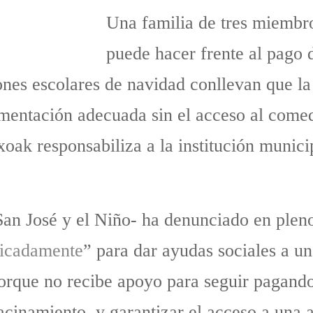
Una familia de tres miembr
puede hacer frente al pago d
nes escolares de navidad conllevan que la h
imentación adecuada sin el acceso al comed
xoak responsabiliza a la institución munici
San José y el Niño- ha denunciado en plen
ificadamente
” para dar ayudas sociales a u
rque no recibe apoyo para seguir pagando 
acinamiento, y garantizar el acceso a una 