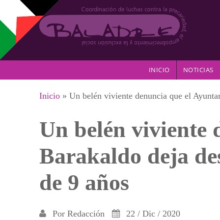
Pasar al contenido principal
INICIO
NOTICIAS
Se encuentra usted aquí
Inicio
» Un belén viviente denuncia que el Ayunta
Un belén viviente
Barakaldo deja de
de 9 años
Por
Redacción
22 / Dic / 2020