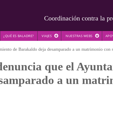
Coordinación contra la pr
¿QUÉ ES BALADRE?
VIAJES
NUESTRAS WEBS
APO
miento de Barakaldo deja desamparado a un matrimonio con s
 denuncia que el Ayunt
samparado a un matrim