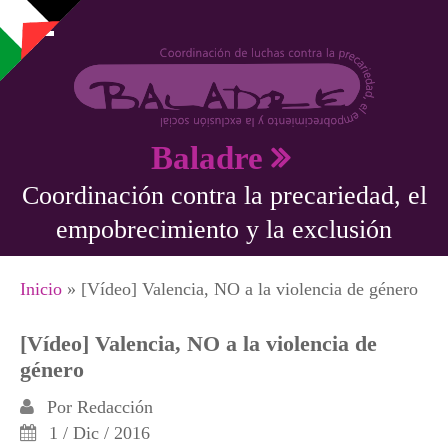
Pasar al contenido principal
Baladre
Coordinación contra la precariedad, el
empobrecimiento y la exclusión
Se encuentra usted aquí
Inicio
» [Vídeo] Valencia, NO a la violencia de género
[Vídeo] Valencia, NO a la violencia de
género
Por
Redacción
1 / Dic / 2016