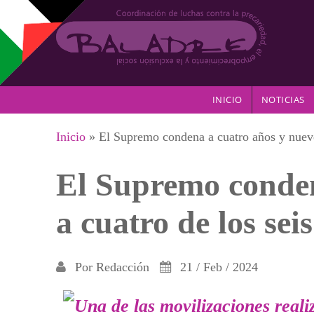
Pasar al contenido principal
INICIO
NOTICIAS
Se encuentra usted aquí
Inicio
» El Supremo condena a cuatro años y nueve 
El Supremo conden
a cuatro de los sei
Por
Redacción
21 / Feb / 2024