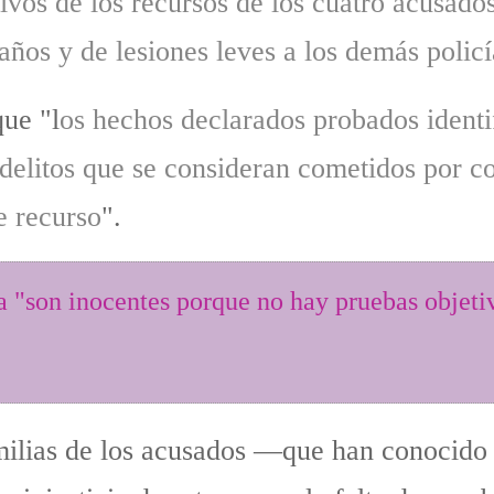
tivos de los recursos de los cuatro acusado
años y de lesiones leves a los demás policí
ue "l
os hechos declarados probados identif
delitos que se consideran cometidos por c
e recurso
".
a "son inocentes porque no hay pruebas objetiv
amilias de los acusados —que han conocido