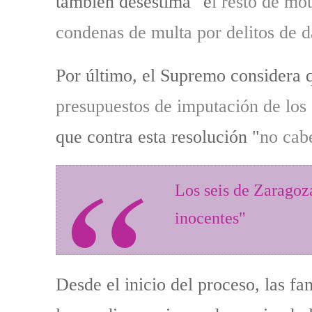
también desestima "e
l resto de mo
condenas de multa por delitos de d
Por último, el Supremo considera q
presupuestos de imputación de los 
que contra esta resolución "
no cab
Los seis de Zaragoz
inocentes"
Desde el inicio del proceso, las f