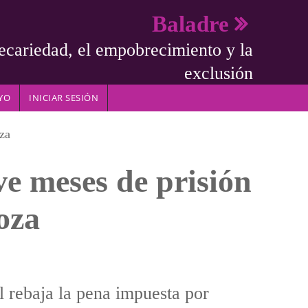
Baladre
ecariedad, el empobrecimiento y la
exclusión
YO
INICIAR SESIÓN
oza
e meses de prisión
goza
l rebaja la pena impuesta por