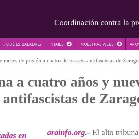
Coordinación contra la pr
¿QUÉ ES BALADRE?
VIAJES
NUESTRAS WEBS
APO
meses de prisión a cuatro de los seis antifascistas de Zarag
a a cuatro años y nuev
s antifascistas de Zara
arainfo.org
.-
El alto tribuna