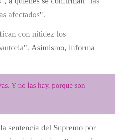
s
", a quienes se confirman "
las
as afectados
".
ican con nitidez los
oautoría
". Asimismo, informa
as. Y no las hay, porque son
 la sentencia del Supremo por