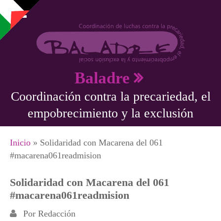
Pasar al contenido principal
Baladre
Coordinación contra la precariedad, el
empobrecimiento y la exclusión
Se encuentra usted aquí
Inicio
» Solidaridad con Macarena del 061
#‎macarena061readmision‬
Solidaridad con Macarena del 061
#‎macarena061readmision‬
Por
Redacción