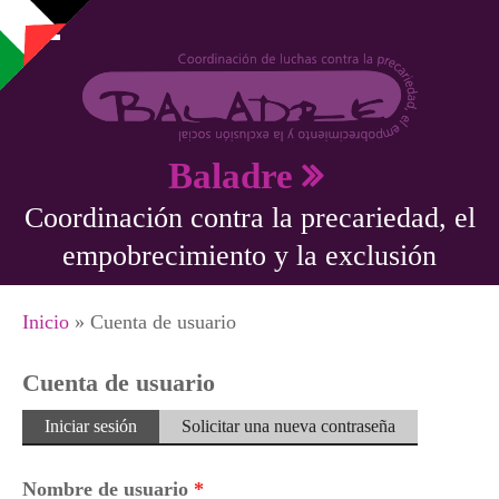
Pasar al contenido principal
Baladre
Coordinación contra la precariedad, el
empobrecimiento y la exclusión
Se encuentra usted aquí
Inicio
» Cuenta de usuario
Cuenta de usuario
Solapas principales
Iniciar sesión
(solapa
Solicitar una nueva contraseña
activa)
Nombre de usuario
*