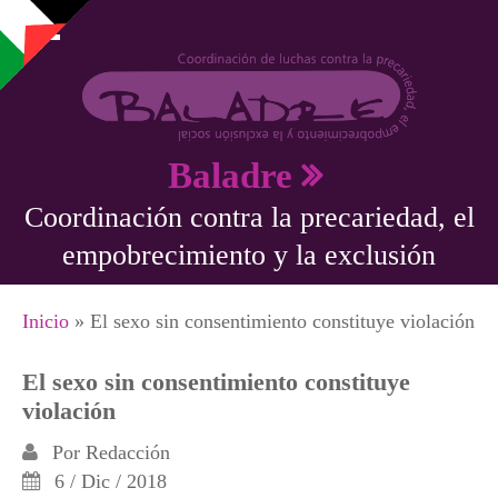
Pasar al contenido principal
Baladre
Coordinación contra la precariedad, el
empobrecimiento y la exclusión
Se encuentra usted aquí
Inicio
» El sexo sin consentimiento constituye violación
El sexo sin consentimiento constituye
violación
Por
Redacción
6 / Dic / 2018