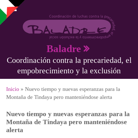
Pasar al contenido principal
Baladre
Coordinación contra la precariedad, el
empobrecimiento y la exclusión
Se encuentra usted aquí
Inicio
» Nuevo tiempo y nuevas esperanzas para la
Montaña de Tindaya pero manteniéndose alerta
Nuevo tiempo y nuevas esperanzas para la
Montaña de Tindaya pero manteniéndose
alerta