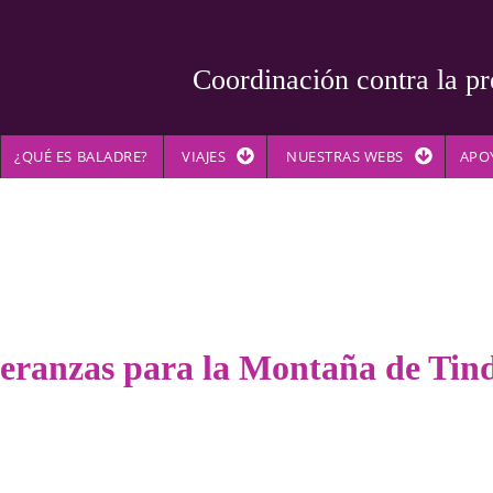
Coordinación contra la pr
¿QUÉ ES BALADRE?
VIAJES
NUESTRAS WEBS
APO
peranzas para la Montaña de Tin