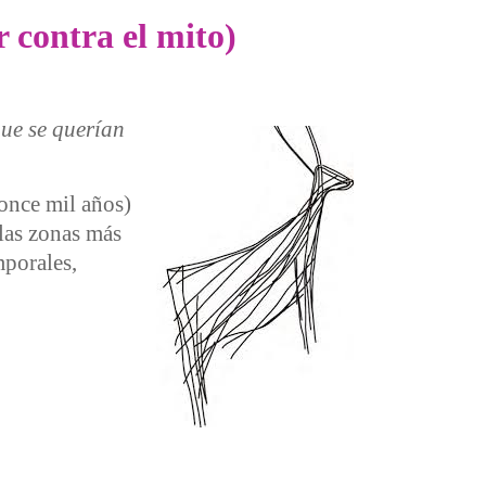
r contra el mito)
que se querían
 once mil años)
 las zonas más
mporales,