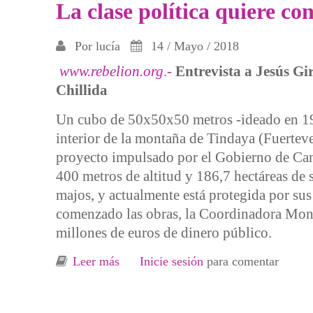
La clase política quiere c
Por
lucía
14 / Mayo / 2018
www.rebelion.org
.-
Entrevista a Jesús G
Chillida
Un cubo de 50x50x50 metros -ideado en 1994
interior de la montaña de Tindaya (Fuerteven
proyecto impulsado por el Gobierno de Cana
400 metros de altitud y 186,7 hectáreas de s
majos, y actualmente está protegida por sus
comenzado las obras, la Coordinadora Mont
millones de euros de dinero público.
Leer más
sobre La clase política quiere conver
Inicie sesión
para comentar