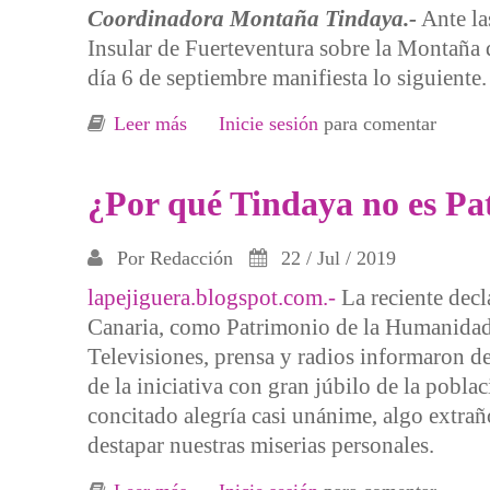
Coordinadora Montaña Tindaya.-
Ante la
Insular de Fuerteventura sobre la Montaña 
día 6 de septiembre manifiesta lo siguiente.
Leer más
sobre Nuevo tiempo y nuevas esperan
Inicie sesión
para comentar
¿Por qué Tindaya no es P
Por
Redacción
22 / Jul / 2019
lapejiguera.blogspot.com.-
La reciente decl
Canaria, como Patrimonio de la Humanidad,
Televisiones, prensa y radios informaron de 
de la iniciativa con gran júbilo de la pobla
concitado alegría casi unánime, algo extraño
destapar nuestras miserias personales.