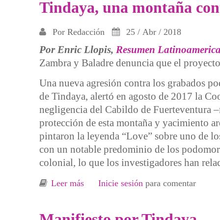
Tindaya, una montaña cont
Por
Redacción
25 / Abr / 2018
Por Enric Llopis,
Resumen Latinoamerica
Zambra y Baladre denuncia que el proyecto 
Una nueva agresión contra los grabados pod
de Tindaya, alertó en agosto de 2017 la C
negligencia del Cabildo de Fuerteventura –
protección de esta montaña y yacimiento arq
pintaron la leyenda “Love” sobre uno de lo
con un notable predominio de los podomorfo
colonial, lo que los investigadores han rel
Leer más
sobre Tindaya, una montaña contra el
Inicie sesión
para comentar
Manifiesto por Tindaya