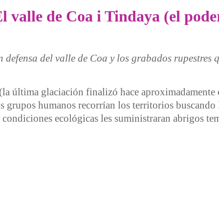
l valle de Coa i Tindaya (el pode
n defensa del valle de Coa y los grabados rupestres 
 (la última glaciación finalizó hace aproximadamente
os grupos humanos recorrían los territorios buscando
s condiciones ecológicas les suministraran abrigos te
le de Coa i Tindaya (el poder contra el mito)