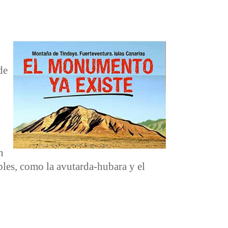
de
o
n
bles, como la avutarda-hubara y el