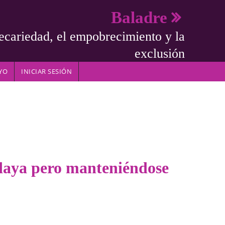
Baladre
ecariedad, el empobrecimiento y la
exclusión
YO
INICIAR SESIÓN
daya pero manteniéndose