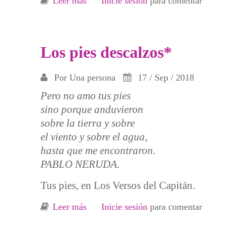
Leer más
sobre ¿Por qué Tindaya no es Patrim
Inicie sesión
para comentar
Los pies descalzos*
Por
Una persona
17 / Sep / 2018
Pero no amo tus pies
sino porque anduvieron
sobre la tierra y sobre
el viento y sobre el agua,
hasta que me encontraron.
PABLO NERUDA.
Tus pies, en Los Versos del Capitán.
Leer más
sobre Los pies descalzos*
Inicie sesión
para comentar