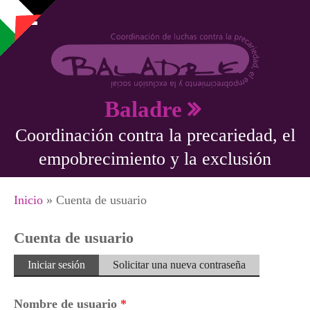
Pasar al contenido principal
Baladre
Coordinación contra la precariedad, el
empobrecimiento y la exclusión
Se encuentra usted aquí
Inicio
» Cuenta de usuario
Cuenta de usuario
Solapas principales
Iniciar sesión
(solapa
Solicitar una nueva contraseña
activa)
Nombre de usuario
*