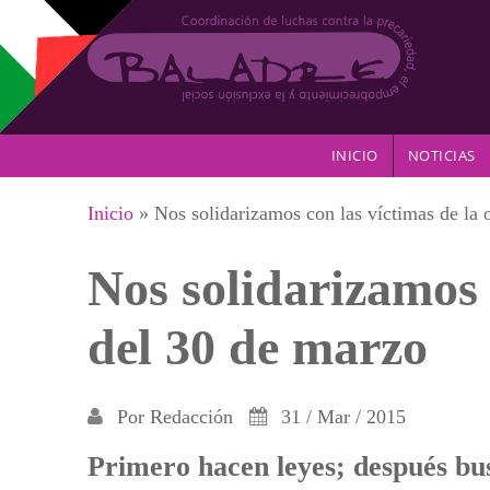
Pasar al contenido principal
INICIO
NOTICIAS
Se encuentra usted aquí
Inicio
» Nos solidarizamos con las víctimas de la 
Nos solidarizamos 
del 30 de marzo
Por
Redacción
31 / Mar / 2015
Primero hacen leyes; después bus