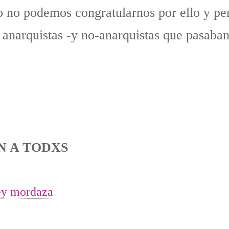
o no podemos congratularnos por ello y per
anarquistas -y no-anarquistas que pasaban 
N A TODXS
ey mordaza