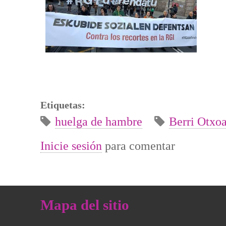
Etiquetas:
huelga de hambre
Berri Otxo
Inicie sesión
para comentar
Mapa del sitio