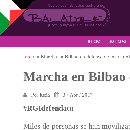
Pasar al contenido principal
INICIO
NOTICIAS
Se encuentra usted aquí
Inicio
» Marcha en Bilbao en defensa de los derec
Marcha en Bilbao e
Por
lucía
3 / Abr / 2017
#RGIdefendatu
Miles de personas se han movilizad