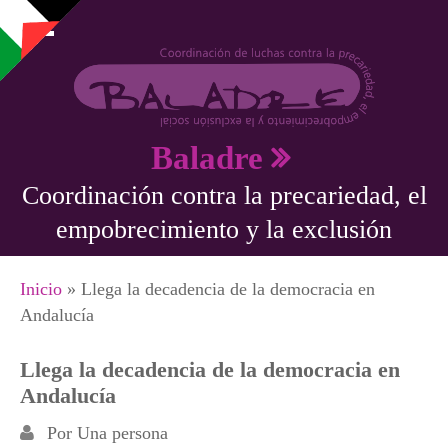
Pasar al contenido principal
Baladre
Coordinación contra la precariedad, el
empobrecimiento y la exclusión
Se encuentra usted aquí
Inicio
» Llega la decadencia de la democracia en
Andalucía
Llega la decadencia de la democracia en
Andalucía
Por
Una persona