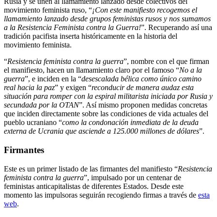
Rusia y se unen al llamamiento lanzado desde colectivos del
movimiento feminista ruso, “
¡Con este manifiesto recogemos el
llamamiento lanzado desde grupos feministas rusos y nos sumamos
a la Resistencia Feminista contra la Guerra!
”. Recuperando así una
tradición pacifista inserta históricamente en la historia del
movimiento feminista.
“
Resistencia feminista contra la guerra
”, nombre con el que firman
el manifiesto, hacen un llamamiento claro por el famoso “
No a la
guerra
”, e inciden en la “
desescalada bélica como único camino
real hacia la paz
” y exigen “
reconducir de manera audaz esta
situación para romper con la espiral militarista iniciada por Rusia y
secundada por la OTAN
”. Así mismo proponen medidas concretas
que inciden directamente sobre las condiciones de vida actuales del
pueblo ucraniano “
como la condonación inmediata de la deuda
externa de Ucrania que asciende a 125.000 millones de dólares
”.
Firmantes
Este es un primer listado de las firmantes del manifiesto “
Resistencia
feminista contra la guerra
”, impulsado por un centenar de
feministas anticapitalistas de diferentes Estados. Desde este
momento las impulsoras seguirán recogiendo firmas a través de
esta
web
.