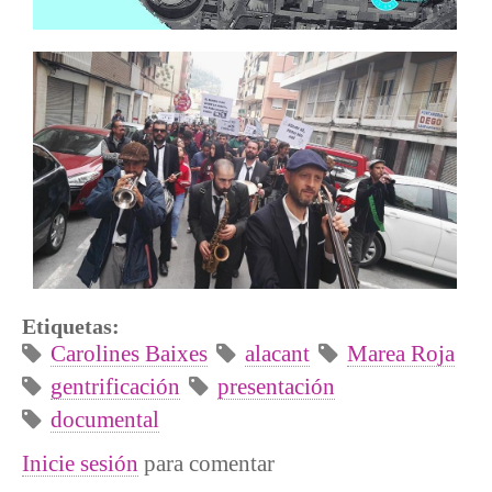
Etiquetas:
Carolines Baixes
alacant
Marea Roja
gentrificación
presentación
documental
Inicie sesión
para comentar