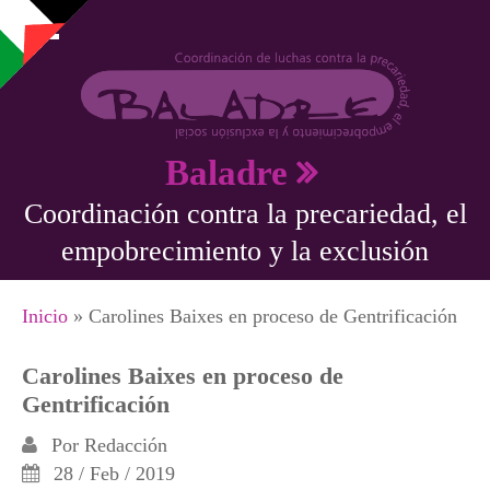
Pasar al contenido principal
Baladre
Coordinación contra la precariedad, el
empobrecimiento y la exclusión
Se encuentra usted aquí
Inicio
» Carolines Baixes en proceso de Gentrificación
Carolines Baixes en proceso de
Gentrificación
Por
Redacción
28 / Feb / 2019