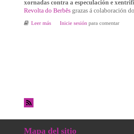
xornadas contra a especulación e xentrif
Revolta do Berbês
grazas á colaboración do
Leer más
sobre Xornadas contra a especulación 
Inicie sesión
para comentar
Mapa del sitio