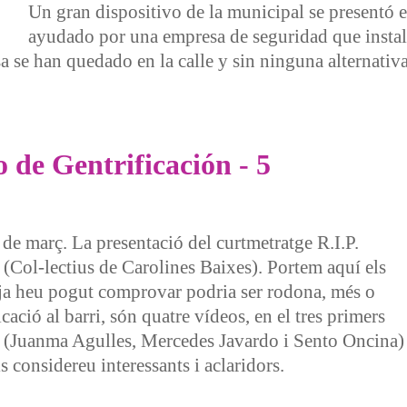
Un gran dispositivo de la municipal se presentó e
ayudado por una empresa de seguridad que insta
a se han quedado en la calle y sin ninguna alternativa
Francisco (Bilbo), para que un fondo buitre recuperase una d
 de Gentrificación - 5
 de març. La presentació del curtmetratge R.I.P.
 (Col-lectius de Carolines Baixes). Portem aquí els
 ja heu pogut comprovar podria ser rodona, més o
cació al barri, són quatre vídeos, en el tres primers
t (Juanma Agulles, Mercedes Javardo i Sento Oncina) 
s considereu interessants i aclaridors.
Gentrificación - 5