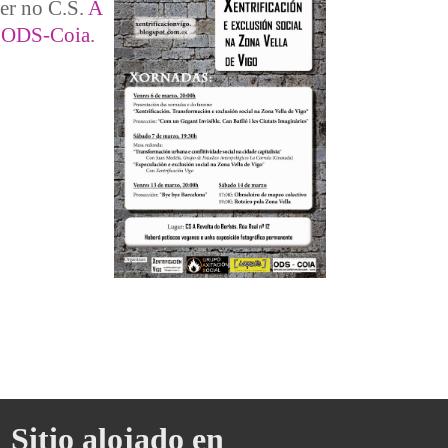
ver no C.S.
A
a
ODS-Coia
.
Sitio alojado en