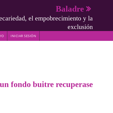
Baladre
ecariedad, el empobrecimiento y la
exclusión
YO
INICIAR SESIÓN
 un fondo buitre recuperase