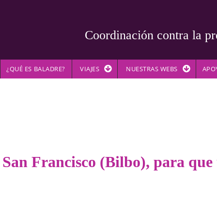
Coordinación contra la pr
¿QUÉ ES BALADRE?
VIAJES
NUESTRAS WEBS
APO
 San Francisco (Bilbo), para que