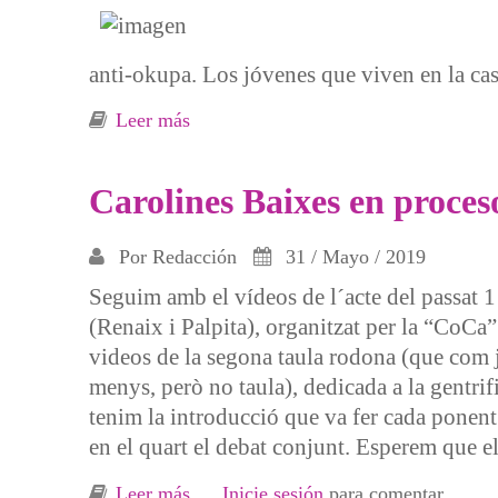
anti-okupa. Los jóvenes que viven en la cas
Leer más
sobre Se ejecuta un desahucio en San 
Carolines Baixes en proceso
Por
Redacción
31 / Mayo / 2019
Seguim amb el vídeos de l´acte del passat 1
(Renaix i Palpita), organitzat per la “CoCa”
videos de la segona taula rodona (que com
menys, però no taula), dedicada a la gentrifi
tenim la introducció que va fer cada ponen
en el quart el debat conjunt. Esperem que el
Leer más
sobre Carolines Baixes en proceso de 
Inicie sesión
para comentar