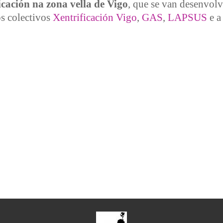
icación na zona vella de Vigo
, que se van desenvol
s colectivos
Xentrificación Vigo
,
GAS
,
LAPSUS
e 
e xentrificación na zona vella de Vigo