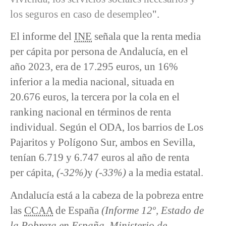
los seguros en caso de desempleo
".
El informe del
INE
señala que la renta media
per cápita por persona de Andalucía, en el
año 2023, era de 17.295 euros, un 16%
inferior a la media nacional, situada en
20.676 euros, la tercera por la cola en el
ranking nacional en términos de renta
individual. Según el ODA, los barrios de Los
Pajaritos y Polígono Sur, ambos en Sevilla,
tenían 6.719 y 6.747 euros al año de renta
per cápita,
(-32%)
y
(-33%)
a la media estatal.
Andalucía está a la cabeza de la pobreza entre
las
CCAA
de España
(Informe 12º, Estado de
la Pobreza en España, Ministerio de