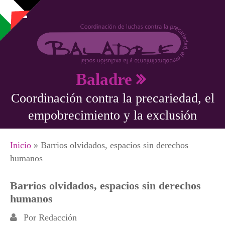
Pasar al contenido principal
Baladre
Coordinación contra la precariedad, el
empobrecimiento y la exclusión
Se encuentra usted aquí
Inicio
» Barrios olvidados, espacios sin derechos
humanos
Barrios olvidados, espacios sin derechos
humanos
Por
Redacción