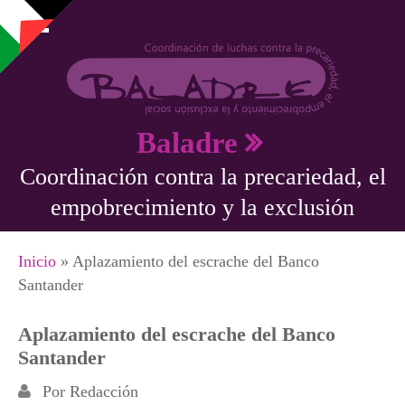
Pasar al contenido principal
Baladre
Coordinación contra la precariedad, el
empobrecimiento y la exclusión
Se encuentra usted aquí
Inicio
» Aplazamiento del escrache del Banco
Santander
Aplazamiento del escrache del Banco
Santander
Por
Redacción