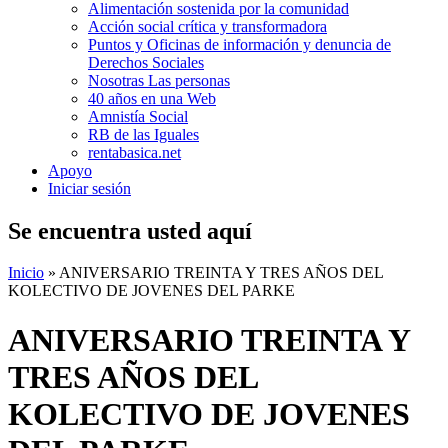
Alimentación sostenida por la comunidad
Acción social crítica y transformadora
Puntos y Oficinas de información y denuncia de
Derechos Sociales
Nosotras Las personas
40 años en una Web
Amnistía Social
RB de las Iguales
rentabasica.net
Apoyo
Iniciar sesión
Se encuentra usted aquí
Inicio
» ANIVERSARIO TREINTA Y TRES AÑOS DEL
KOLECTIVO DE JOVENES DEL PARKE
ANIVERSARIO TREINTA Y
TRES AÑOS DEL
KOLECTIVO DE JOVENES