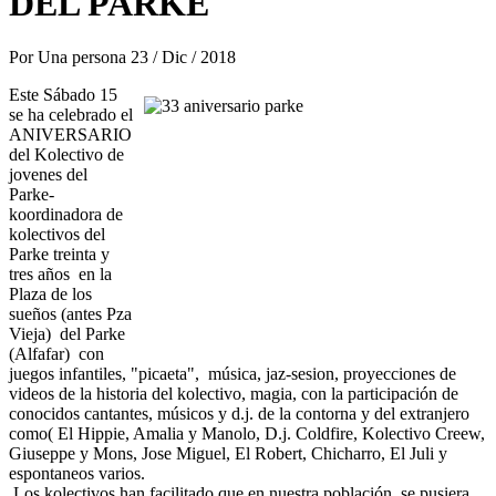
DEL PARKE
Por
Una persona
23 / Dic / 2018
Este Sábado 15
se ha celebrado el
ANIVERSARIO
del Kolectivo de
jovenes del
Parke-
koordinadora de
kolectivos del
Parke treinta y
tres años en la
Plaza de los
sueños (antes Pza
Vieja) del Parke
(Alfafar) con
juegos infantiles, "picaeta", música, jaz-sesion, proyecciones de
videos de la historia del kolectivo, magia, con la participación de
conocidos cantantes, músicos y d.j. de la contorna y del extranjero
como( El Hippie, Amalia y Manolo, D.j. Coldfire, Kolectivo Creew,
Giuseppe y Mons, Jose Miguel, El Robert, Chicharro, El Juli y
espontaneos varios.
Los kolectivos han facilitado que en nuestra población se pusiera