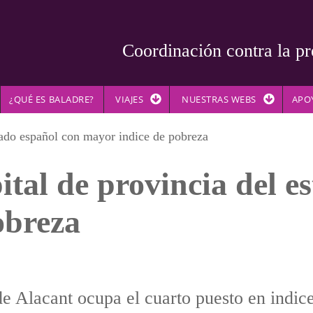
Coordinación contra la pr
¿QUÉ ES BALADRE?
VIAJES
NUESTRAS WEBS
APO
stado español con mayor indice de pobreza
ital de provincia del e
obreza
e Alacant ocupa el cuarto puesto en indic