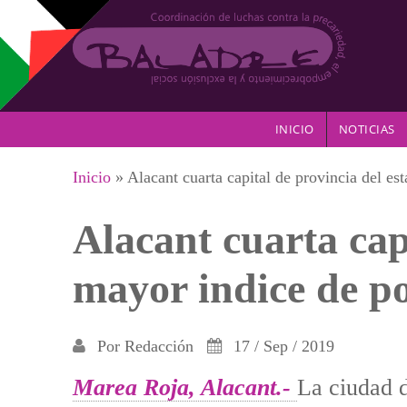
Pasar al contenido principal
INICIO
NOTICIAS
Se encuentra usted aquí
Inicio
» Alacant cuarta capital de provincia del e
Alacant cuarta cap
mayor indice de p
Por
Redacción
17 / Sep / 2019
Marea Roja, Alacant.-
La ciudad d