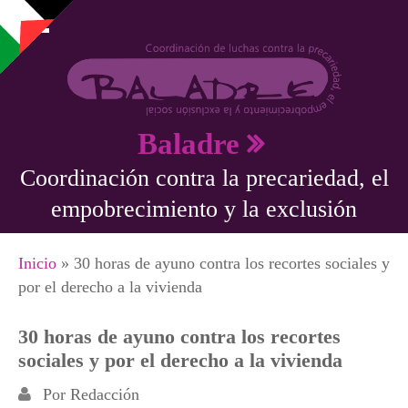
Pasar al contenido principal
Baladre
Coordinación contra la precariedad, el
empobrecimiento y la exclusión
Se encuentra usted aquí
Inicio
» 30 horas de ayuno contra los recortes sociales y
por el derecho a la vivienda
30 horas de ayuno contra los recortes
sociales y por el derecho a la vivienda
Por
Redacción