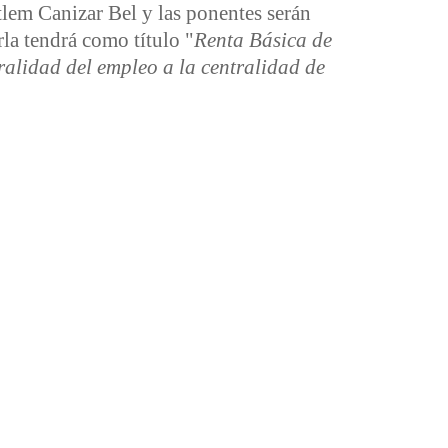
tlem Canizar Bel y las ponentes serán
la tendrá como título "
Renta Básica de
tralidad del empleo a la centralidad de
ado en Rubí, Barcelona, de la Renta Básica de las iguales y