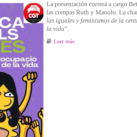
La presentación correrá a cargo Be
las compas Ruth y Manolo. La char
las iguales y feminismos de la cen
la vida
".
Leer más
sobre Presentación este sáb
feminismos