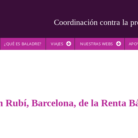
Coordinación contra la pr
¿QUÉ ES BALADRE?
VIAJES
NUESTRAS WEBS
APO
 Rubí, Barcelona, de la Renta Bás