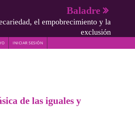
Baladre
ecariedad, el empobrecimiento y la
exclusión
YO
INICIAR SESIÓN
ica de las iguales y