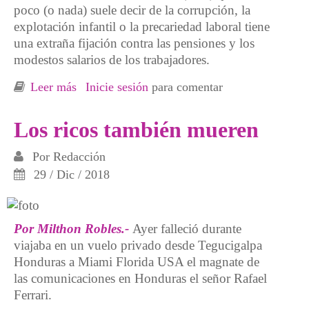
poco (o nada) suele decir de la corrupción, la
explotación infantil o la precariedad laboral tiene
una extraña fijación contra las pensiones y los
modestos salarios de los trabajadores.
Leer más
sobre Los ricos piden austeridad a los pobres
Inicie sesión
para comentar
Los ricos también mueren
Por
Redacción
29 / Dic / 2018
Por Milthon Robles.-
Ayer falleció durante
viajaba en un vuelo privado desde Tegucigalpa
Honduras a Miami Florida USA el magnate de
las comunicaciones en Honduras el señor Rafael
Ferrari.