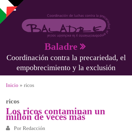
Pasar al contenido principal
Baladre
Coordinación contra la precariedad, el
empobrecimiento y la exclusión
Se encuentra usted aquí
Inicio
» ricos
ricos
Los ricos contaminan un
millón de veces más
Por
Redacción