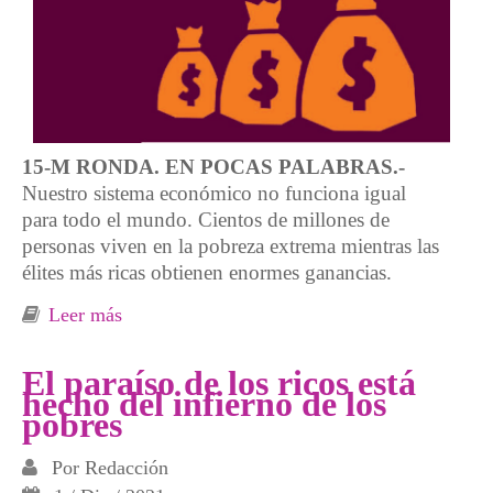
15-M RONDA. EN POCAS PALABRAS.-
Nuestro sistema económico no funciona igual
para todo el mundo. Cientos de millones de
personas viven en la pobreza extrema mientras las
élites más ricas obtienen enormes ganancias.
Leer más
sobre Súper-ricos a costa del sufrimiento de la
mayoría
El paraíso de los ricos está
hecho del infierno de los
pobres
Por
Redacción